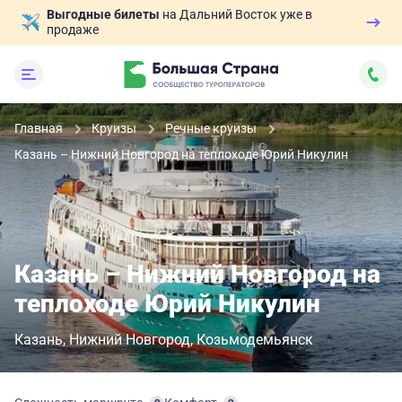
Выгодные билеты
на Дальний Восток уже в
продаже
Главная
Круизы
Речные круизы
Казань – Нижний Новгород на теплоходе Юрий Никулин
Казань – Нижний Новгород на
теплоходе Юрий Никулин
Казань
Нижний Новгород
Козьмодемьянск