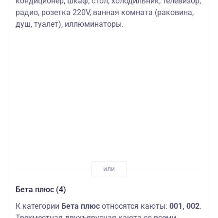
кондиционер, шкаф, стол, холодильник, телевизор,
радио, розетка 220V, ванная комната (раковина,
душ, туалет), иллюминаторы.
Бета плюс (4)
К категории
Бета плюс
относятся каюты:
001, 002
.
Трехместная двухъярусная каюта со всеми