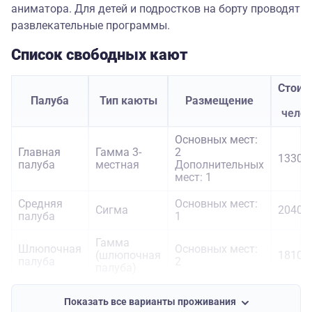
аниматора. Для детей и подростков на борту проводят
развлекательные программы.
Список свободных кают
Стоим
Палуба
Тип каюты
Размещение
з
чело
Основных мест:
Главная
Гамма 3-
2
13300 
палуба
местная
Дополнительных
мест: 1
Средняя
Основных мест:
Сигма
20400 
палуба
1
Гамма
Шлюпочная
Основных мест:
(шлюпочная
18100 
палуба
2
палуба)
Основных мест:
Показать все варианты проживания
Шлюпочная
2