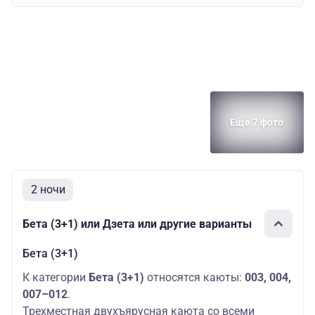
Полулюкс
20400 
палуба
Дополнительных
мест: 1
Еще 7 фото
2 ночи
Бета (3+1) или Дзета или другие варианты
Бета (3+1)
К категории
Бета (3+1)
относятся каюты:
003, 004,
007–012
.
Трехместная двухъярусная каюта со всеми