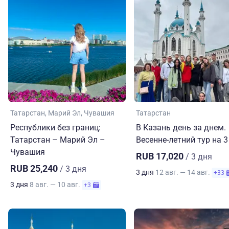
Татарстан
Марий Эл
Чувашия
Татарстан
Республики без границ:
В Казань день за днем.
Татарстан – Марий Эл –
Весенне-летний тур на 3
Чувашия
RUB 17,020
/ 3 дня
RUB 25,240
/ 3 дня
3 дня
12 авг. — 14 авг.
+33
3 дня
8 авг. — 10 авг.
+3