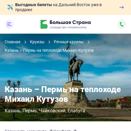
Выгодные билеты
на Дальний Восток уже в
продаже
Главная
Круизы
Речные круизы
Казань – Пермь на теплоходе Михаил Кутузов
Казань – Пермь на теплоходе
Михаил Кутузов
Казань
Пермь
Чайковский
Елабуга