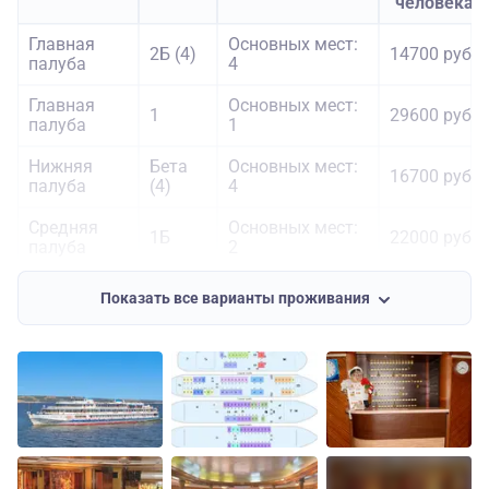
человека
Главная
Основных мест:
2Б (4)
14700 руб.
палуба
4
Главная
Основных мест:
1
29600 руб.
палуба
1
Нижняя
Бета
Основных мест:
16700 руб.
палуба
(4)
4
Средняя
Основных мест:
1Б
22000 руб.
палуба
2
Основных мест:
Показать все варианты проживания
Шлюпочная
2
Люкс
37800 руб.
палуба
Дополнительных
мест: 2