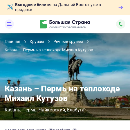
Выгодные билеты
на Дальний Восток уже в
продаже
Главная
Круизы
Речные круизы
Казань – Пермь на теплоходе Михаил Кутузов
Казань – Пермь на теплоходе
Михаил Кутузов
Казань
Пермь
Чайковский
Елабуга