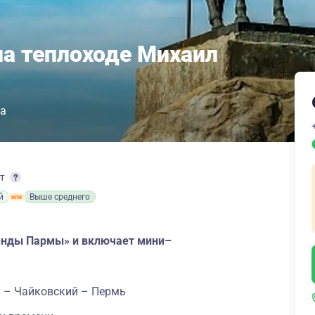
на теплоходе Михаил
га
рт
й
Выше среднего
генды Пармы» и включает мини–
а – Чайковский – Пермь