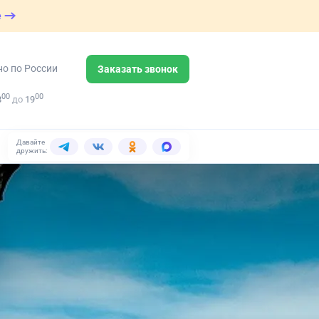
е
но по России
Заказать звонок
00
00
8
до
19
Давайте
дружить: