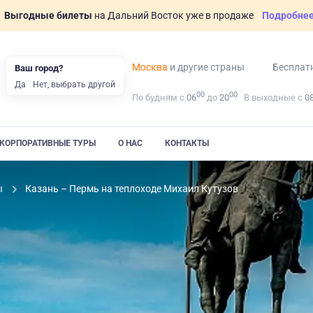
Выгодные билеты
на Дальний Восток уже в продаже
Подробне
Москва
и другие страны
Бесплат
Ваш город?
Да
Нет, выбрать другой
00
00
По будням с
06
до
20
В выходные с
0
КОРПОРАТИВНЫЕ ТУРЫ
О НАС
КОНТАКТЫ
ы
Казань – Пермь на теплоходе Михаил Кутузов