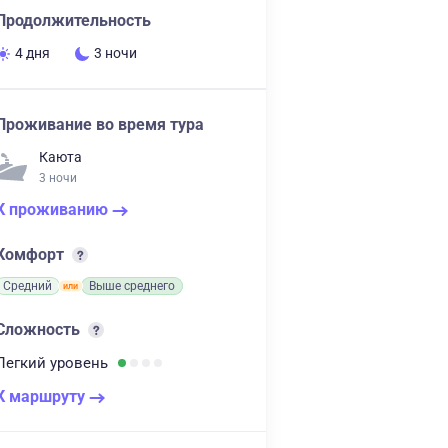
Продолжительность
4 дня
3 ночи
Проживание во время тура
Каюта
3 ночи
К проживанию
Комфорт
Средний
Выше среднего
Сложность
Легкий
уровень
К маршруту