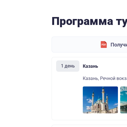
Программа т
Получи
1 день
Казань
Казань, Речной вокза