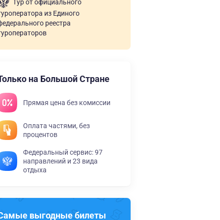
Тур от официального
туроператора из Единого
федерального реестра
туроператоров
Только на Большой Стране
Прямая цена без комиссии
Оплата частями, без
процентов
Федеральный сервис: 97
направлений и 23 вида
отдыха
Самые выгодные билеты