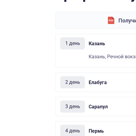
Получи
1 день
Казань
Казань, Речной вокза
2 день
Елабуга
3 день
Сарапул
4 день
Пермь