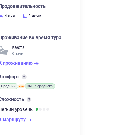
Продолжительность
4 дня
3 ночи
Проживание во время тура
Каюта
3 ночи
К проживанию
Комфорт
Средний
Выше среднего
Сложность
Легкий
уровень
К маршруту