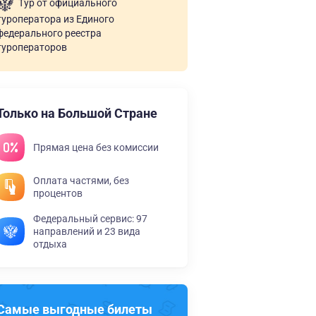
Тур от официального
туроператора из Единого
федерального реестра
туроператоров
Только на Большой Стране
Прямая цена без комиссии
Оплата частями, без
процентов
Федеральный сервис: 97
направлений и 23 вида
отдыха
Самые выгодные билеты