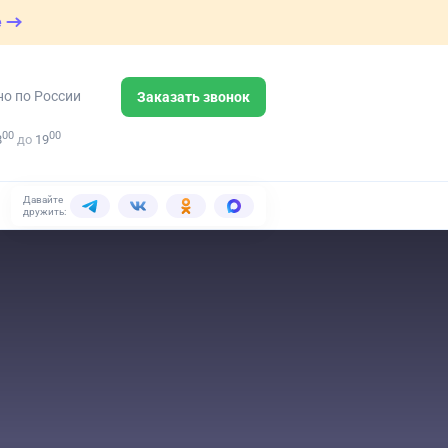
е
но по России
Заказать звонок
00
00
8
до
19
Давайте
дружить: