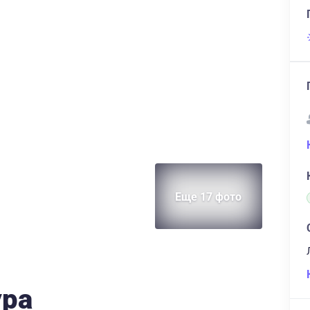
Еще 17 фото
ура