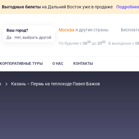
Выгодные билеты
на Дальний Восток уже в продаже
Подробне
Москва
и другие страны
Бесплат
Ваш город?
Да
Нет, выбрать другой
00
00
По будням с
06
до
20
В выходные с
0
КОРПОРАТИВНЫЕ ТУРЫ
О НАС
КОНТАКТЫ
ы
Казань – Пермь на теплоходе Павел Бажов