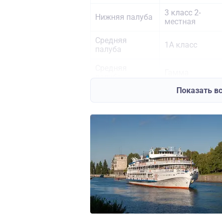
3 класс 2-
Нижняя палуба
местная
Средняя
1А класс
палуба
Средняя
Гамма
палуба
Показать в
Средняя
Альфа
палуба