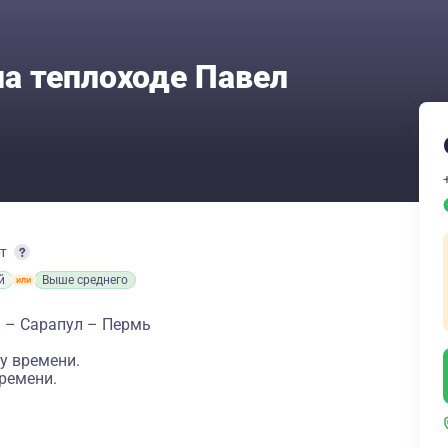
на теплоходе Павел
рт
й
Выше среднего
а – Сарапул – Пермь
у времени.
ремени.