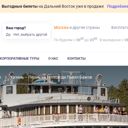
Выгодные билеты
на Дальний Восток уже в продаже
Подробне
Москва
и другие страны
Бесплат
Ваш город?
Да
Нет, выбрать другой
00
00
По будням с
06
до
20
В выходные с
0
КОРПОРАТИВНЫЕ ТУРЫ
О НАС
КОНТАКТЫ
ы
Казань – Пермь на теплоходе Павел Бажов