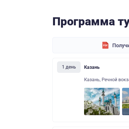
Программа т
Получи
1 день
Казань
Казань, Речной вокза