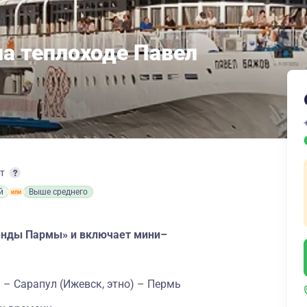
на теплоходе Павел
рт
й
Выше среднего
генды Пармы» и включает мини–
 – Сарапул (Ижевск, этно) – Пермь