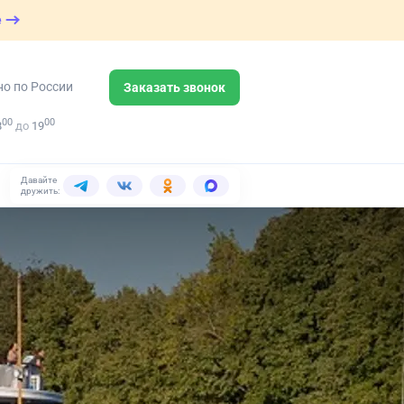
е
но по России
Заказать звонок
00
00
8
до
19
Давайте
дружить: