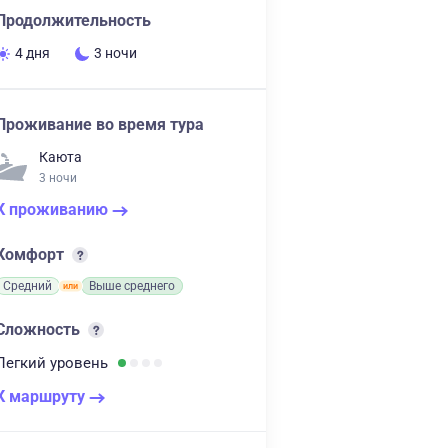
Продолжительность
4 дня
3 ночи
Проживание во время тура
Каюта
3 ночи
К проживанию
Комфорт
Средний
Выше среднего
Сложность
Легкий
уровень
К маршруту