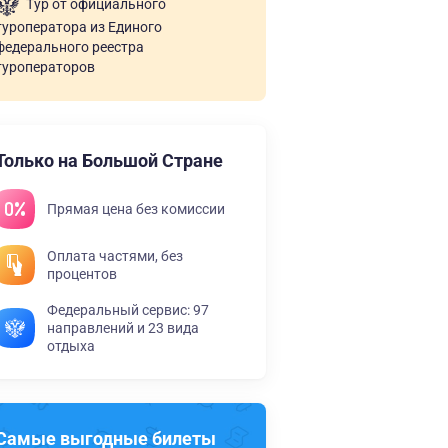
Тур от официального
туроператора из Единого
федерального реестра
туроператоров
Только на Большой Стране
Прямая цена без комиссии
Оплата частями, без
процентов
Федеральный сервис: 97
направлений и 23 вида
отдыха
Самые выгодные билеты