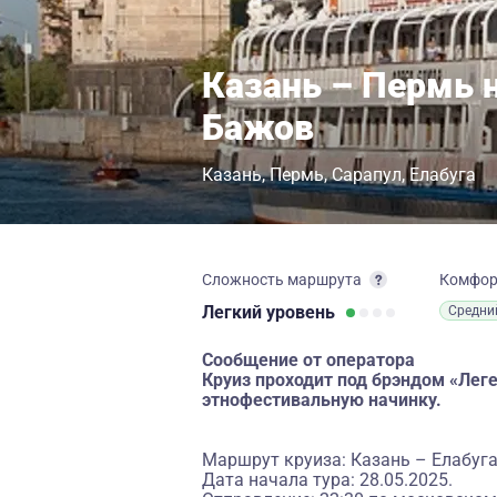
Казань – Пермь 
Бажов
Казань
Пермь
Сарапул
Елабуга
Сложность маршрута
Комфо
Легкий
уровень
Средни
Сообщение от оператора
Круиз проходит под брэндом «Ле
этнофестивальную начинку.
Маршрут круиза: Казань – Елабуга
Дата начала тура: 28.05.2025.