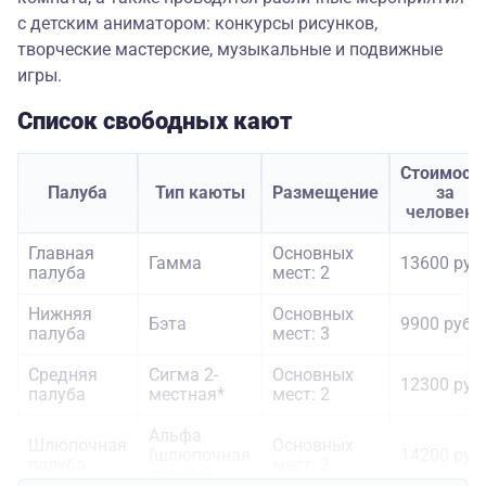
с детским аниматором: конкурсы рисунков,
творческие мастерские, музыкальные и подвижные
игры.
Список свободных кают
Стоимост
Палуба
Тип каюты
Размещение
за
человека
Главная
Основных
Гамма
13600 руб.
палуба
мест: 2
Нижняя
Основных
Бэта
9900 руб.
палуба
мест: 3
Средняя
Сигма 2-
Основных
12300 руб.
палуба
местная*
мест: 2
Альфа
Шлюпочная
Основных
(шлюпочная
14200 руб.
палуба
мест: 2
палуба)