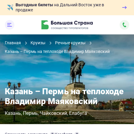
Выгодные билеты
на Дальний Восток уже в
продаже
Главная
Круизы
Речные круизы
Казань – Пермь на теплоходе Владимир Маяковский
Казань – Пермь на теплоходе
Владимир Маяковский
Казань
Пермь
Чайковский
Елабуга