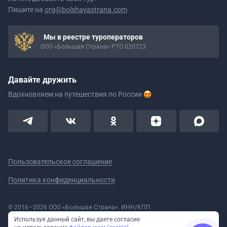
Пишите на
org@bolshayastrana.com
Мы в реестре туроператоров
ООО «Большая Страна» РТО 020723
Давайте дружить
Вдохновляем на путешествия
по России
Пользовательское соглашение
Политика конфиденциальности
© 2016—2026 ООО «Большая Страна». ИНН/КПП
5908078160/590801001 ОГРН 1185958020533
Используя данный сайт, вы даете согласие
Номер в реестре Роскомнадзора № 59-18-006319 (Приказ № 321 от