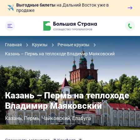
Выгодные билеты
на Дальний Восток уже в
продаже
Главная
Круизы
Речные круизы
Казань – Пермь на теплоходе Владимир Маяковский
Казань – Пермь на теплоходе
Владимир Маяковский
Казань
Пермь
Чайковский
Елабуга