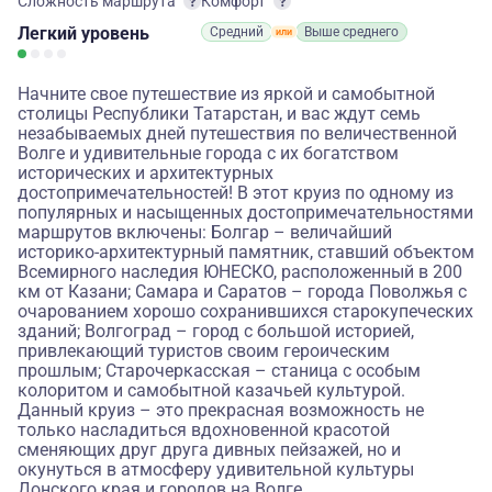
Сложность маршрута
Комфорт
Легкий
уровень
Средний
Выше среднего
Начните свое путешествие из яркой и самобытной
столицы Республики Татарстан, и вас ждут семь
незабываемых дней путешествия по величественной
Волге и удивительные города с их богатством
исторических и архитектурных
достопримечательностей! В этот круиз по одному из
популярных и насыщенных достопримечательностями
маршрутов включены: Болгар – величайший
историко-архитектурный памятник, ставший объектом
Всемирного наследия ЮНЕСКО, расположенный в 200
км от Казани; Самара и Саратов – города Поволжья с
очарованием хорошо сохранившихся старокупеческих
зданий; Волгоград – город с большой историей,
привлекающий туристов своим героическим
прошлым; Старочеркасская – станица с особым
колоритом и самобытной казачьей культурой.
Данный круиз – это прекрасная возможность не
только насладиться вдохновенной красотой
сменяющих друг друга дивных пейзажей, но и
окунуться в атмосферу удивительной культуры
Донского края и городов на Волге.