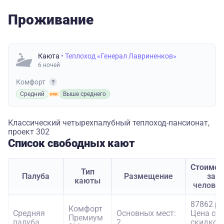
Проживание
Каюта
• Теплоход «Генерал Лавриненков»
6 ночей
Комфорт
Средний
Выше среднего
Классический четырехпалубный теплоход-пансионат,
проект 302
Список свободных кают
Стоимос
Тип
Палуба
Размещение
за
каюты
челове
87862 ру
Комфорт
Средняя
Основных мест:
Цена со
Премиум
палуба
2
скидкой: