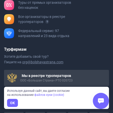
Туры от прямых организаторов
без наценок
Все организаторы в реестре
туроператоров
Федеральный сервис: 97
направлений и 23 вида отдыха
Турфирмам
Хотите добавить свой тур?
Пишите на
org@bolshayastrana.com
Мы в реестре туроператоров
ООО «Большая Страна» РТО 020723
Используя данный сайт, вы даете согласие
на использование
файлов куки (cookie)
Давайте дружить
OK
Вдохновляем на путешествия
по России