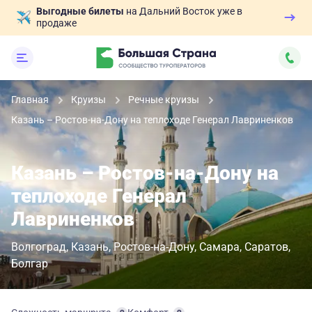
Выгодные билеты
на Дальний Восток уже в
продаже
Главная
Круизы
Речные круизы
Казань – Ростов-на-Дону на теплоходе Генерал Лавриненков
Казань – Ростов-на-Дону на
теплоходе Генерал
Лавриненков
Волгоград
Казань
Ростов-на-Дону
Самара
Саратов
Болгар