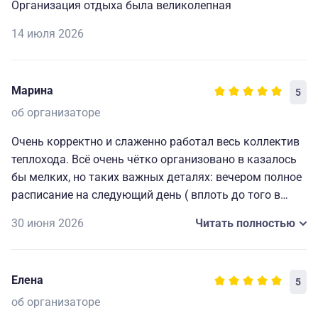
Организация отдыха была великолепная
14 июля 2026
Марина
5
об организаторе
Очень корректно и слаженно работал весь коллектив
теплохода. Всё очень чётко организовано в казалось
бы мелких, но таких важных деталях: вечером полное
расписание на следующий день ( вплоть до того в
какой автобус садиться на экскурсию), всегда
30 июня 2026
Читать полностью
работающие наушники для экскурсий и т. д. Мелочи,
которые делают путешествие комфортным, приятным
и запоминающимся. Огромная благодарность
Елена
5
капитану и всему составу за прекрасно
организованный отдых.🥰
об организаторе