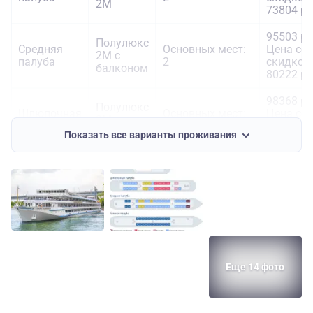
2М
73804 ру
95503 ру
Полулюкс
Средняя
Основных мест:
Цена со
2М с
палуба
2
скидкой:
балконом
80222 ру
98368 ру
Полулюкс
Шлюпочная
Основных мест:
Цена со
2М с
палуба
2
скидкой:
балконом
Показать все варианты проживания
82629 ру
129885
Основных мест:
руб.
Люкс
Шлюпочная
2
Цена со
2М+ с
палуба
Дополнительных
скидкой:
балконом
мест: 1
109103
руб.
Еще 14 фото