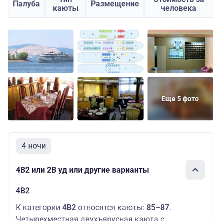
Палуба
Размещение
каюты
человека
Еще 5 фото
4 ночи
4В2 или 2В уд или другие варианты
4В2
К категории
4В2
относятся каюты:
85–87
.
Четырехместная двухъярусная каюта с