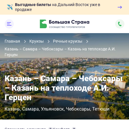
Выгодные билеты
на Дальний Восток уже в
продаже
Главная
Круизы
Речные круизы
Казань – Самара – Чебоксары – Казань на теплоходе А.И.
Герцен
Казань – Самара – Чебоксары
– Казань на теплоходе А.И.
Герцен
Казань
Самара
Ульяновск
Чебоксары
Тетюши