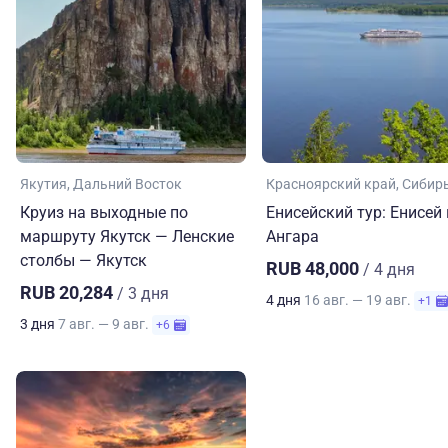
Якутия
Дальний Восток
Красноярский край
Сибир
Круиз на выходные по
Енисейский тур: Енисей 
маршруту Якутск — Ленские
Ангара
столбы — Якутск
RUB 48,000
/ 4 дня
RUB 20,284
/ 3 дня
4 дня
16 авг. — 19 авг.
+1
3 дня
7 авг. — 9 авг.
+6