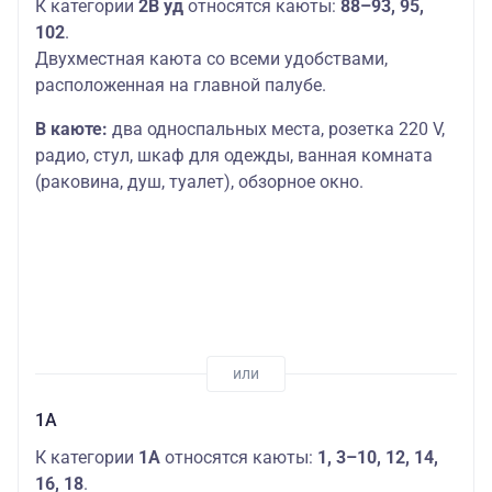
К категории
2В уд
относятся каюты:
88–93, 95,
102
.
Двухместная каюта со всеми удобствами,
расположенная на главной палубе.
В каюте:
два односпальных места, розетка 220 V,
радио, стул, шкаф для одежды, ванная комната
(раковина, душ, туалет), обзорное окно.
1А
К категории
1А
относятся каюты:
1, 3–10, 12, 14,
16, 18
.