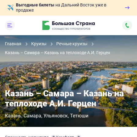
Выгодные билеты
на Дальний Восток уже в
продаже
Главная
Круизы
Речные круизы
Казань – Самара – Казань на теплоходе А.И. Герцен
Казань – Самара – Казань на
теплоходе А.И. Герцен
Казань
Самара
Ульяновск
Тетюши