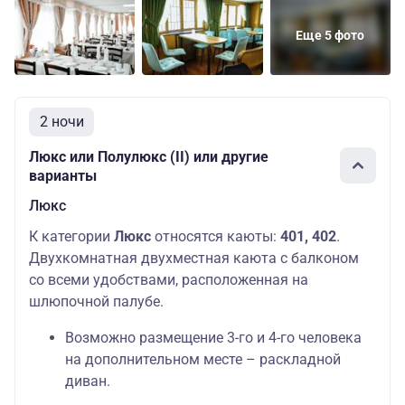
Основных
Шлюпочная
4
19500 руб.
мест: 2
Еще 5 фото
Полулюкс
Основных
Шлюпочная
20700 руб.
(3)
мест: 2
2 ночи
Люкс или Полулюкс (II) или другие
варианты
Люкс
К категории
Люкс
относятся каюты:
401, 402
.
Двухкомнатная двухместная каюта с балконом
со всеми удобствами, расположенная на
шлюпочной палубе.
Возможно размещение 3-го и 4-го человека
на дополнительном месте – раскладной
диван.