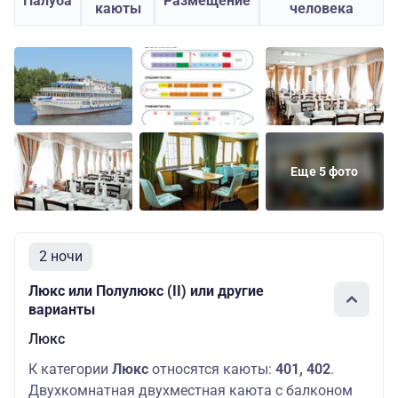
Палуба
Размещение
каюты
человека
Еще 5 фото
2 ночи
Люкс или Полулюкс (II) или другие
варианты
Люкс
К категории
Люкс
относятся каюты:
401, 402
.
Двухкомнатная двухместная каюта с балконом