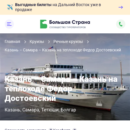
Выгодные билеты
на Дальний Восток уже в
продаже
Главная
Круизы
Речные круизы
Казань – Самара – Казань на теплоходе Федор Достоевский
Казань – Самара – Казань на
теплоходе Федор
Достоевский
Казань
Самара
Тетюши
Болгар