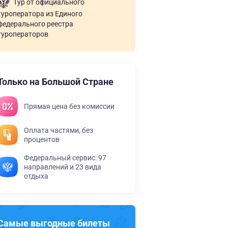
Тур от официального
туроператора из Единого
федерального реестра
туроператоров
Только на Большой Стране
Прямая цена без комиссии
Оплата частями, без
процентов
Федеральный сервис: 97
направлений и 23 вида
отдыха
Самые выгодные билеты