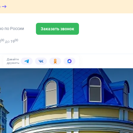
е
но по России
Заказать звонок
00
00
8
до
19
Давайте
дружить: