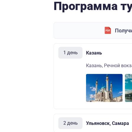
Программа т
Получи
1 день
Казань
Казань, Речной вокза
2 день
Ульяновск, Самара