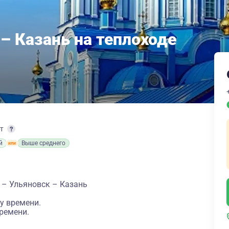
– Казань на теплоходе
рт
й
Выше среднего
 – Ульяновск – Казань
у времени.
ремени.