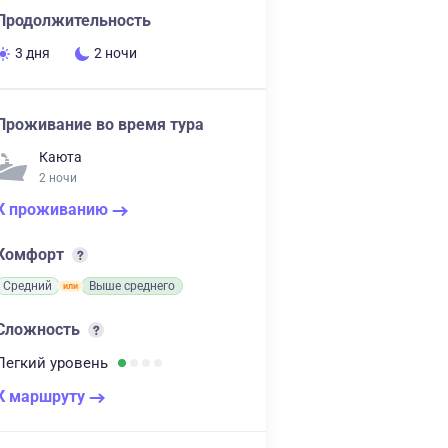
Продолжительность
3 дня
2 ночи
Проживание во время тура
Каюта
2 ночи
К проживанию
Комфорт
Средний
Выше среднего
Сложность
Легкий
уровень
К маршруту