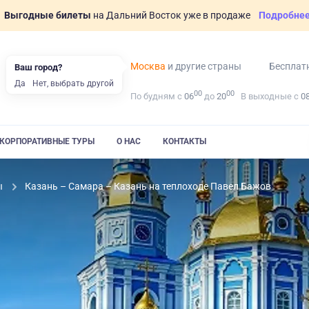
Выгодные билеты
на Дальний Восток уже в продаже
Подробне
Москва
и другие страны
Бесплат
Ваш город?
Да
Нет, выбрать другой
00
00
По будням с
06
до
20
В выходные с
0
КОРПОРАТИВНЫЕ ТУРЫ
О НАС
КОНТАКТЫ
ы
Казань – Самара – Казань на теплоходе Павел Бажов