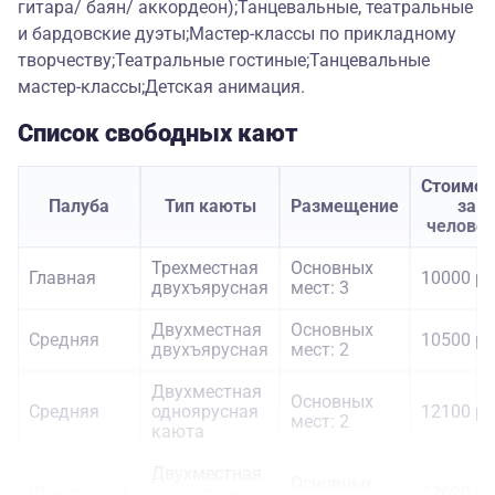
гитара/ баян/ аккордеон);Танцевальные, театральные
и бардовские дуэты;Мастер-классы по прикладному
творчеству;Театральные гостиные;Танцевальные
мастер-классы;Детская анимация.
Список свободных кают
Стоимос
Палуба
Тип каюты
Размещение
за
челове
Трехместная
Основных
Главная
10000 ру
двухъярусная
мест: 3
Двухместная
Основных
Средняя
10500 ру
двухъярусная
мест: 2
Двухместная
Основных
Средняя
одноярусная
12100 ру
мест: 2
каюта
Двухместная
Основных
Шлюпочная
одноярусная
12600 ру