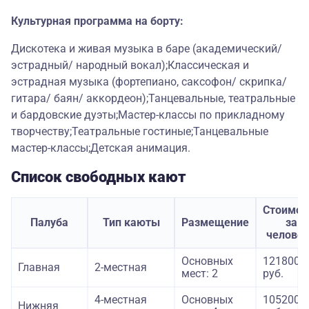
Культурная программа на борту:
Дискотека и живая музыка в баре (академический/
эстрадный/ народный вокал);Классическая и
эстрадная музыка (фортепиано, саксофон/ скрипка/
гитара/ баян/ аккордеон);Танцевальные, театральные
и бардовские дуэты;Мастер-классы по прикладному
творчеству;Театральные гостиные;Танцевальные
мастер-классы;Детская анимация.
Список свободных кают
Стоимос
Палуба
Тип каюты
Размещение
за
челове
Основных
121800
Главная
2-местная
мест: 2
руб.
4-местная
Основных
105200
Нижняя