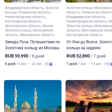
Владимирская область
Золотое
Золотое кольцо
Московск
кольцо
Рязанская область
область
Рязанская област
Нижегородская область
Владимирская область
Костромская область
Нижегородская область
М
Ярославская область
Малое
Золотое кольцо
Ивановск
Золотое кольцо
Московская
область
Ярославская обла
область
Ивановская область
Костромская область
Звезда Руси. Путешествие по
От Оки до Волги. Золот
Золотому кольцу из Москвы
кольцо за неделю
RUB 59,990
RUB 52,890
/ 8 дней
/ 7 дней
8 дней
15 авг. — 22 авг.
7 дней
7 авг. — 13 авг.
+1
+14