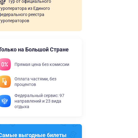
Тур от официального
туроператора из Единого
федерального реестра
туроператоров
Только на Большой Стране
Прямая цена без комиссии
Оплата частями, без
процентов
Федеральный сервис: 97
направлений и 23 вида
отдыха
Самые выгодные билеты