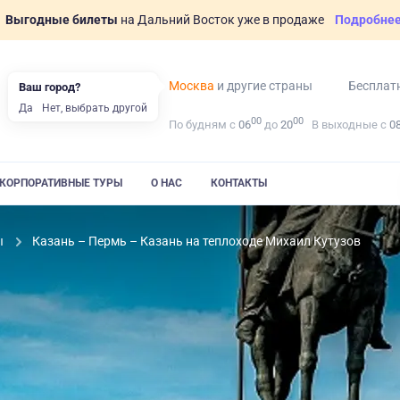
Выгодные билеты
на Дальний Восток уже в продаже
Подробне
Москва
и другие страны
Бесплат
Ваш город?
Да
Нет, выбрать другой
00
00
По будням с
06
до
20
В выходные с
0
КОРПОРАТИВНЫЕ ТУРЫ
О НАС
КОНТАКТЫ
ы
Казань – Пермь – Казань на теплоходе Михаил Кутузов