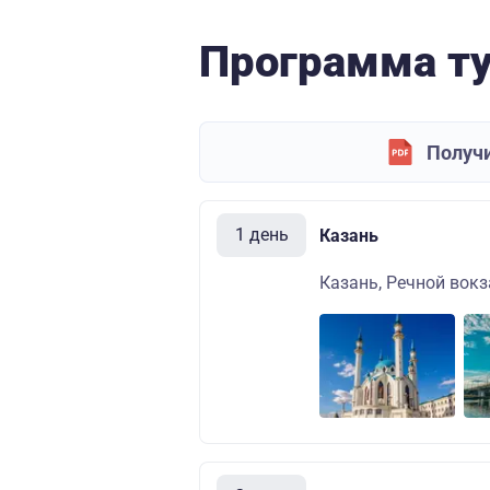
Программа т
Получи
1 день
Казань
Казань, Речной вокза