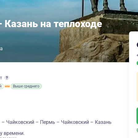
 Казань на теплоходе
га
рт
й
Выше среднего
а – Чайковский – Пермь – Чайковский – Казань
у времени.