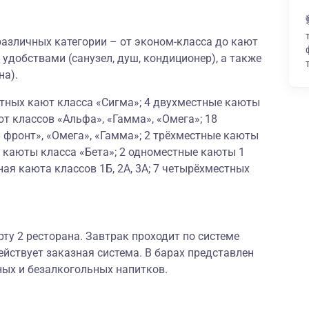
азличных категории – от эконом-класса до кают
 удобствами (санузел, душ, кондиционер), а также
на).
стных кают класса «Сигма»; 4 двухместные каюты
ют классов «Альфа», «Гамма», «Омега»; 18
 фронт», «Омега», «Гамма»; 2 трёхместные каюты
 каюты класса «Бета»; 2 одноместные каюты 1
ая каюта классов 1Б, 2А, 3А; 7 четырёхместных
рту 2 ресторана. Завтрак проходит по системе
ействует заказная система. В барах представлен
ных и безалкогольных напитков.