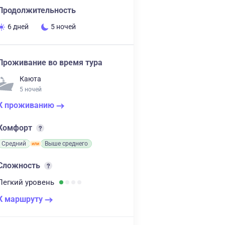
Продолжительность
6 дней
5 ночей
Проживание во время тура
Каюта
5 ночей
К проживанию
Комфорт
Средний
Выше среднего
Сложность
Легкий
уровень
К маршруту