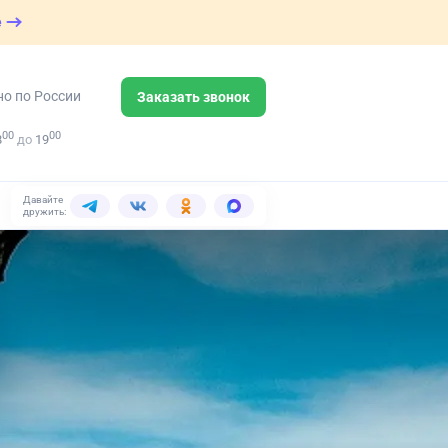
е
но по России
Заказать звонок
00
00
8
до
19
Давайте
дружить: