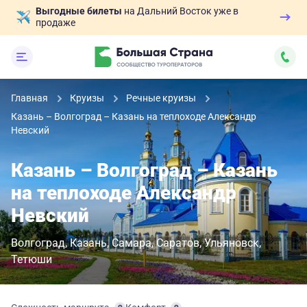
Выгодные билеты
на Дальний Восток уже в
продаже
Главная
Круизы
Речные круизы
Казань – Волгоград – Казань на теплоходе Александр
Невский
Казань – Волгоград – Казань
на теплоходе Александр
Невский
Волгоград
Казань
Самара
Саратов
Ульяновск
Тетюши