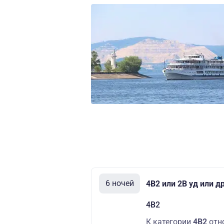
6 ночей
4В2 или 2В уд или д
4В2
К категории
4В2
отн