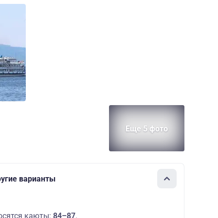
Еще 5 фото
ругие варианты
осятся каюты:
84–87
.