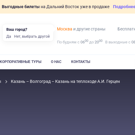
Выгодные билеты
на Дальний Восток уже в продаже
Подробне
Москва
и другие страны
Бесплат
Ваш город?
Да
Нет, выбрать другой
00
00
По будням с
06
до
20
В выходные с
0
КОРПОРАТИВНЫЕ ТУРЫ
О НАС
КОНТАКТЫ
ы
Казань – Волгоград – Казань на теплоходе А.И. Герцен