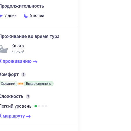
Продолжительность
7 дней
6 ночей
Проживание во время тура
Каюта
6 ночей
К проживанию
Комфорт
Средний
Выше среднего
Сложность
Легкий
уровень
К маршруту