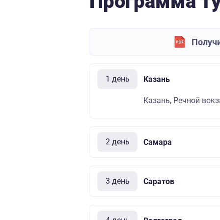
Программа т
Получи
1 день
Казань
Казань, Речной вокза
2 день
Самара
3 день
Саратов