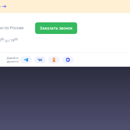
е
но по России
Заказать звонок
00
00
8
до
19
Давайте
дружить: