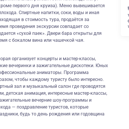
кроме первого дня круиза). Меню вывешивается
лохода. Спиртные напитки, соки, воды и иная
входящая в стоимость тура, продаётся за
время проведения экскурсии совпадает со
дается «сухой паек». Двери бара открыты для
ремя с бокалом вина или чашечкой чая.
торая организует концерты и мастер-классы,
ские вечеринки и зажигательные дискотеки. Юных
рофессиональные аниматоры. Программа
разом, чтобы каждому туристу было интересно.
ертный зал и музыкальный салон где проводятся
, детская анимация, интересные мастер-классы,
 зажигательные вечерние шоу-программы и
охода — поздравление туристов, которые
аздники, будь то день рождения или годовщина