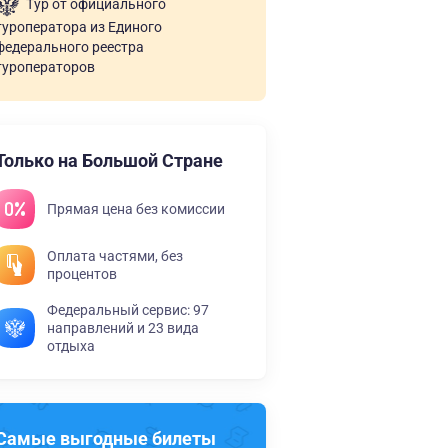
Тур от официального
туроператора из Единого
федерального реестра
туроператоров
Только на Большой Стране
Прямая цена без комиссии
Оплата частями, без
процентов
Федеральный сервис: 97
направлений и 23 вида
отдыха
Самые выгодные билеты