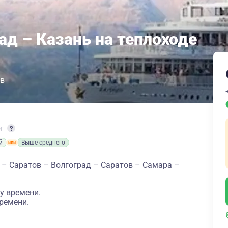
ад – Казань на теплоходе
в
рт
й
Выше среднего
 – Саратов – Волгоград – Саратов – Самара –
у времени.
ремени.