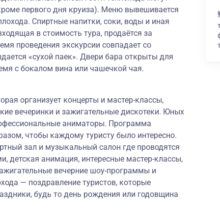
кроме первого дня круиза). Меню вывешивается
лохода. Спиртные напитки, соки, воды и иная
входящая в стоимость тура, продаётся за
время проведения экскурсии совпадает со
дается «сухой паек». Двери бара открыты для
ремя с бокалом вина или чашечкой чая.
торая организует концерты и мастер-классы,
ские вечеринки и зажигательные дискотеки. Юных
рофессиональные аниматоры. Программа
разом, чтобы каждому туристу было интересно.
ертный зал и музыкальный салон где проводятся
, детская анимация, интересные мастер-классы,
 зажигательные вечерние шоу-программы и
охода — поздравление туристов, которые
аздники, будь то день рождения или годовщина