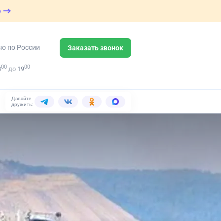
е
но по России
Заказать звонок
00
00
8
до
19
Давайте
дружить: