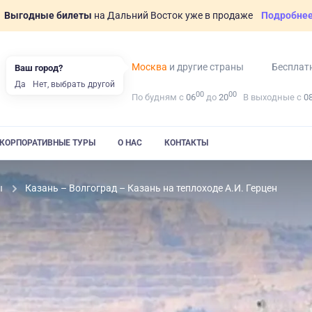
Выгодные билеты
на Дальний Восток уже в продаже
Подробне
Москва
и другие страны
Бесплат
Ваш город?
Да
Нет, выбрать другой
00
00
По будням с
06
до
20
В выходные с
0
КОРПОРАТИВНЫЕ ТУРЫ
О НАС
КОНТАКТЫ
ы
Казань – Волгоград – Казань на теплоходе А.И. Герцен