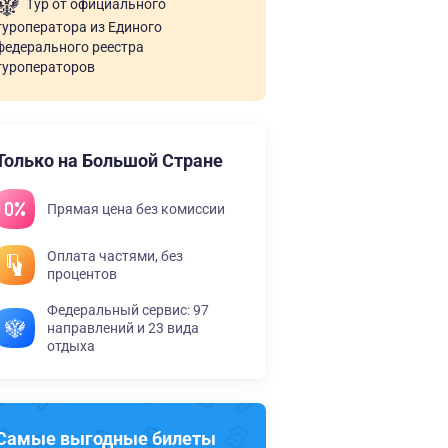
Тур от официального
туроператора из Единого
федерального реестра
туроператоров
Только на Большой Стране
Прямая цена без комиссии
Оплата частями, без
процентов
Федеральный сервис: 97
направлений и 23 вида
отдыха
Самые выгодные билеты