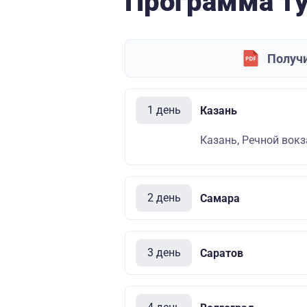
Программа т
Получи
1 день
Казань
Казань, Речной вокза
2 день
Самара
3 день
Саратов