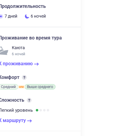
Продолжительность
7 дней
6 ночей
Проживание во время тура
Каюта
6 ночей
К проживанию
Комфорт
Средний
Выше среднего
Сложность
Легкий
уровень
К маршруту