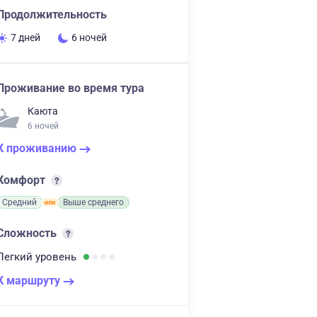
Продолжительность
7 дней
6 ночей
Проживание во время тура
Каюта
6 ночей
К проживанию
Комфорт
Средний
Выше среднего
Сложность
Легкий
уровень
К маршруту