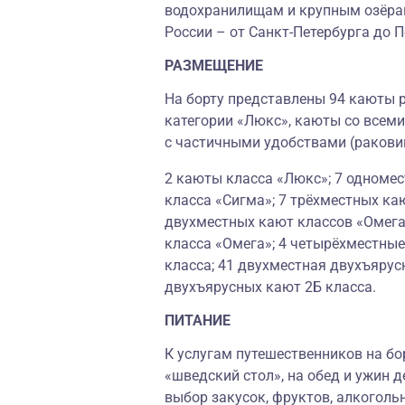
водохранилищам и крупным озёрам
России – от Санкт-Петербурга до 
РАЗМЕЩЕНИЕ
На борту представлены 94 каюты р
категории «Люкс», каюты со всеми
с частичными удобствами (ракови
2 каюты класса «Люкс»; 7 одноме
класса «Сигма»; 7 трёхместных ка
двухместных кают классов «Омега
класса «Омега»; 4 четырёхместные
класса; 41 двухместная двухъярусн
двухъярусных кают 2Б класса.
ПИТАНИЕ
К услугам путешественников на бо
«шведский стол», на обед и ужин д
выбор закусок, фруктов, алкоголь