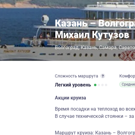
Казань – Волгогр
Михаил Кутузов
Волгоград
Казань
Самара
Сарато
Сложность маршрута
Комфо
Легкий
уровень
Средни
Акции круиза
Время посадки на теплоход во всех
В случае технической стоянки – за
Маршрут круиза: Казань – Волгог