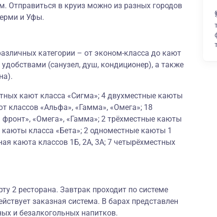
. Отправиться в круиз можно из разных городов
Перми и Уфы.
азличных категории – от эконом-класса до кают
 удобствами (санузел, душ, кондиционер), а также
на).
стных кают класса «Сигма»; 4 двухместные каюты
ют классов «Альфа», «Гамма», «Омега»; 18
 фронт», «Омега», «Гамма»; 2 трёхместные каюты
 каюты класса «Бета»; 2 одноместные каюты 1
ая каюта классов 1Б, 2А, 3А; 7 четырёхместных
рту 2 ресторана. Завтрак проходит по системе
ействует заказная система. В барах представлен
ных и безалкогольных напитков.