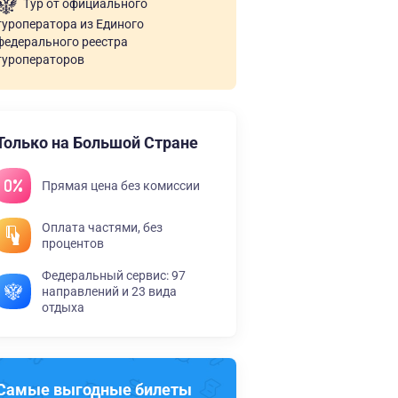
Тур от официального
туроператора из Единого
федерального реестра
туроператоров
Только на Большой Стране
Прямая цена без комиссии
Оплата частями, без
процентов
Федеральный сервис: 97
направлений и 23 вида
отдыха
Самые выгодные билеты