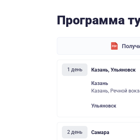
Программа т
Получи
1 день
Казань, Ульяновск
Казань
Казань, Речной вокза
Ульяновск
2 день
Самара