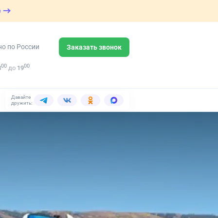
е
но по России
Заказать звонок
00
00
8
до
19
Давайте
дружить: