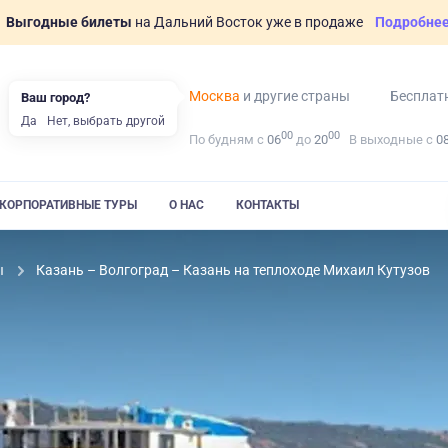
Выгодные билеты
на Дальний Восток уже в продаже
Подробне
Москва
и другие страны
Бесплат
Ваш город?
Да
Нет, выбрать другой
00
00
По будням с
06
до
20
В выходные с
0
КОРПОРАТИВНЫЕ ТУРЫ
О НАС
КОНТАКТЫ
ы
Казань – Волгоград – Казань на теплоходе Михаил Кутузов