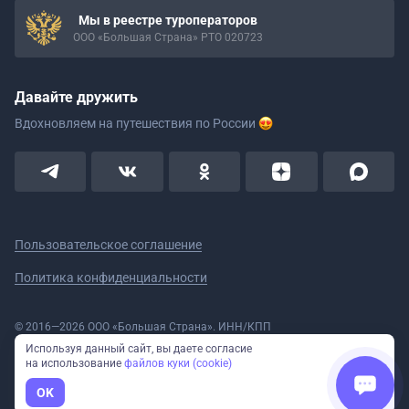
Мы в реестре туроператоров
ООО «Большая Страна» РТО 020723
Давайте дружить
Вдохновляем на путешествия
по России
Пользовательское соглашение
Политика конфиденциальности
© 2016—2026 ООО «Большая Страна». ИНН/КПП
5908078160/590801001 ОГРН 1185958020533
Используя данный сайт, вы даете согласие
Номер в реестре Роскомнадзора № 59-18-006319 (Приказ № 321 от
на использование
файлов куки (cookie)
11.10.2018)
Полное или частичное копирование изображений и текстов возможно
OK
только с указанием активной ссылки на сайт Большая Страна.