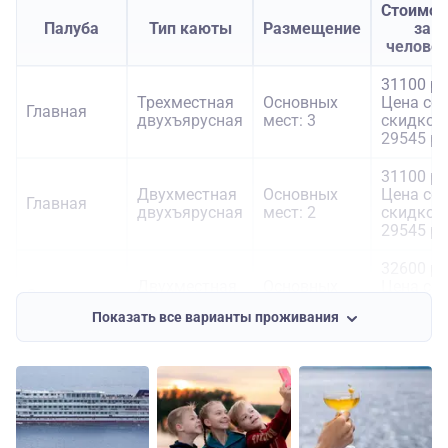
Стоимос
Палуба
Тип каюты
Размещение
за
челове
31100 ру
Трехместная
Основных
Цена со
Главная
двухъярусная
мест: 3
скидкой:
29545 ру
31100 ру
Двухместная
Основных
Цена со
Главная
двухъярусная
мест: 2
скидкой:
29545 ру
32600 ру
Двухместная
Основных
Цена со
Средняя
двухъярусная
мест: 2
скидкой:
Показать все варианты проживания
30970 ру
32600 ру
Трехместная
Основных
Цена со
Средняя
двухъярусная
мест: 3
скидкой:
30970 ру