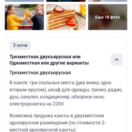
37700 ру
Двухместная
Основных
Цена со
Средняя
одноярусная
мест: 2
скидкой:
35815 ру
Еще 18 фото
34000 ру
Двухместная
Основных
Цена со
Шлюпочная
двухъярусная
мест: 2
скидкой:
32300 ру
3 ночи
39100 ру
Трехместная двухъярусная или
Двухместная
Основных
Цена со
Одноместная или другие варианты
Шлюпочная
одноярусная
мест: 2
скидкой:
37145 ру
Трехместная двухъярусная
В каюте: три спальных места (два внизу, одно
вторым ярусом), шкаф для одежды, трюмо, радио,
душ, санузел, кондиционер, обзорное окно,
электророзетка на 220V.
Возможна продажа каюты в двухместном
одноярусном размещении (по стоимости 2-
местной одноярусной каюты).