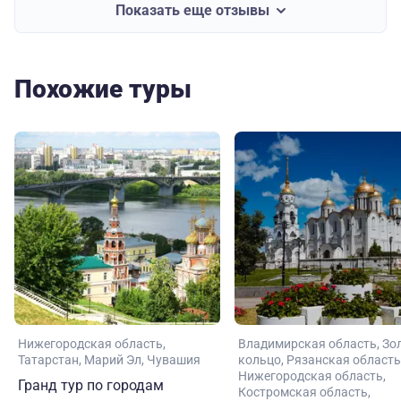
Показать еще отзывы
Похожие туры
Нижегородская область
Владимирская область
Зо
Татарстан
Марий Эл
Чувашия
кольцо
Рязанская область
Нижегородская область
Гранд тур по городам
Костромская область