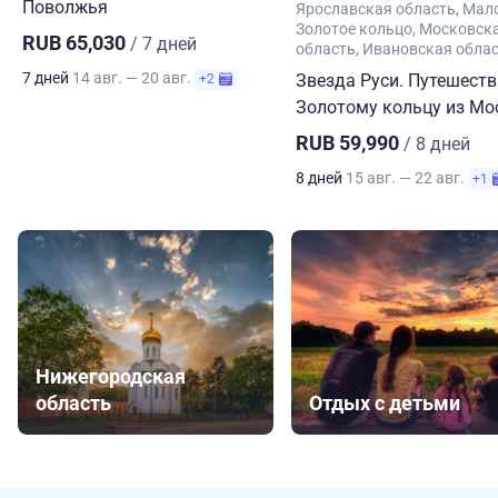
Поволжья
Ярославская область
Мал
Золотое кольцо
Московск
RUB 65,030
/ 7 дней
область
Ивановская обла
7 дней
14 авг. — 20 авг.
Звезда Руси. Путешеств
+2
Золотому кольцу из М
RUB 59,990
/ 8 дней
8 дней
15 авг. — 22 авг.
+1
Нижегородская
область
Отдых с детьми