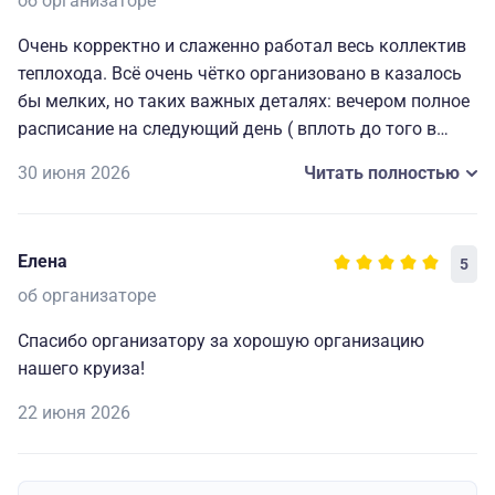
об организаторе
Очень корректно и слаженно работал весь коллектив
теплохода. Всё очень чётко организовано в казалось
бы мелких, но таких важных деталях: вечером полное
расписание на следующий день ( вплоть до того в
какой автобус садиться на экскурсию), всегда
30 июня 2026
Читать полностью
работающие наушники для экскурсий и т. д. Мелочи,
которые делают путешествие комфортным, приятным
и запоминающимся. Огромная благодарность
Елена
5
капитану и всему составу за прекрасно
организованный отдых.🥰
об организаторе
Спасибо организатору за хорошую организацию
нашего круиза!
22 июня 2026