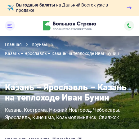
Выгодные билеты
на Дальний Восток уже в
продаже
Главная
Круизы
Казань – Ярославль – Казань на теплоходе Иван Бунин
Казань – Ярославль – Казань
на теплоходе Иван Бунин
Казань
Кострома
Нижний Новгород
Чебоксары
Ярославль
Кинешма
Козьмодемьянск
Свияжск