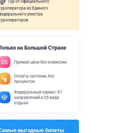
Тур от официального
туроператора из Единого
федерального реестра
туроператоров
Только на Большой Стране
Прямая цена без комиссии
Оплата частями, без
процентов
Федеральный сервис: 97
направлений и 23 вида
отдыха
Самые выгодные билеты