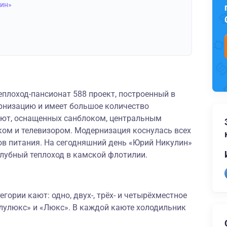
лин»
плоход-пансионат 588 проект, построенный в
рнизацию и имеет большое количество
ют, оснащенных санблоком, центральным
ом и телевизором. Модернизация коснулась всех
в питания. На сегодняшний день «Юрий Никулин»
убный теплоход в камской флотилии.
гории кают: одно, двух-, трёх- и четырёхместное
лулюкс» и «Люкс». В каждой каюте холодильник