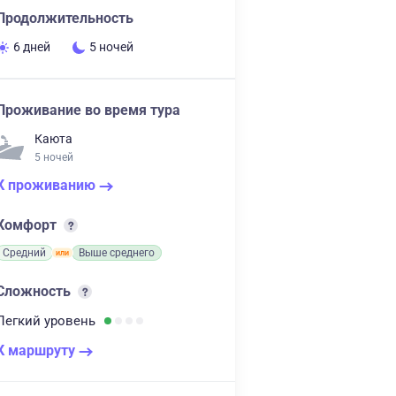
Продолжительность
6 дней
5 ночей
Проживание во время тура
Каюта
5 ночей
К проживанию
Комфорт
Средний
Выше среднего
Сложность
Легкий
уровень
К маршруту