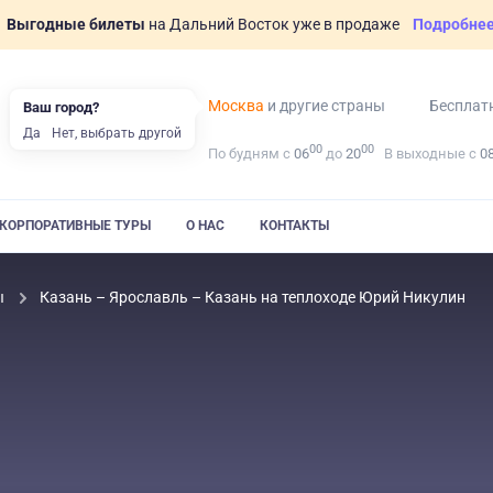
Выгодные билеты
на Дальний Восток уже в продаже
Подробне
Москва
и другие страны
Бесплат
Ваш город?
Да
Нет, выбрать другой
00
00
По будням с
06
до
20
В выходные с
0
КОРПОРАТИВНЫЕ ТУРЫ
О НАС
КОНТАКТЫ
ы
Казань – Ярославль – Казань на теплоходе Юрий Никулин