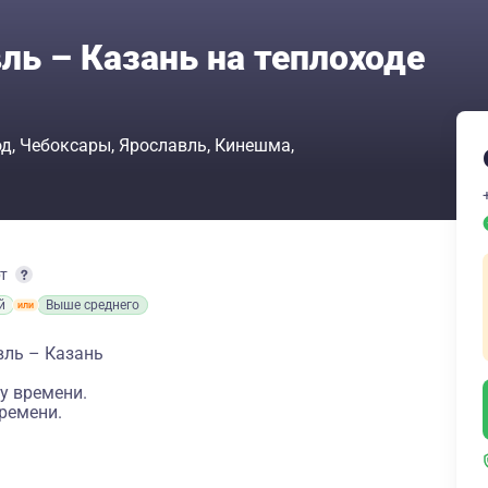
ль – Казань на теплоходе
од
Чебоксары
Ярославль
Кинешма
рт
й
Выше среднего
вль – Казань
у времени.
ремени.