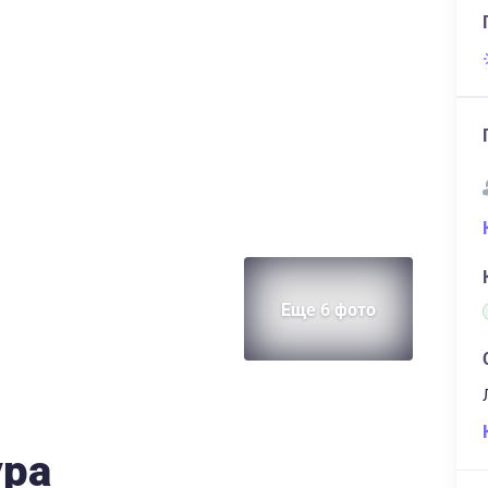
Еще 6 фото
ура