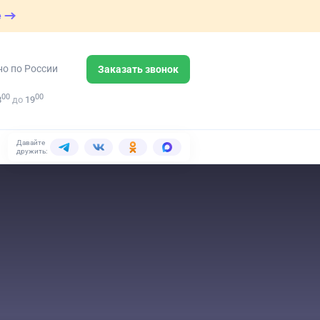
е
но по России
Заказать звонок
00
00
8
до
19
Давайте
дружить: