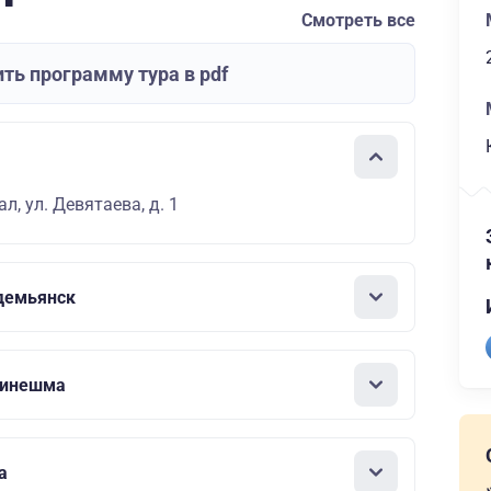
Смотреть все
ть программу тура в pdf
л, ул. Девятаева, д. 1
демьянск
Кинешма
а