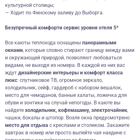
культурной столицы;
— Ходит по Финскому заливу до
Выборга
.
Безупречный
комфорт
и
сервис уровня о
теля 5*
Все каюты теплохода оснащены
панорамными
окнами
, которые словно стирают границу между вами
и окружающей природой, позволяют любоваться
видами, не выходя из номера. В каждой из них вас
ждут
дизайнерские интерьеры и
комфорт класса
люкс
: спутниковое ТВ, огромное зеркало,
холодильник, сейф, гардероб с набором вешалок,
место для чемоданов, банные халаты, ложечка для
обуви и зонтики на случай непогоды. В каюте вы
найдете
холодильник,
кофемашину, электрочайник
,
чашки, бокалы и штопор. Возле окна предусмотрено
место для отдыха
с креслами и столиком. Закажите
завтрак в номер или просто выпейте чая наедине с