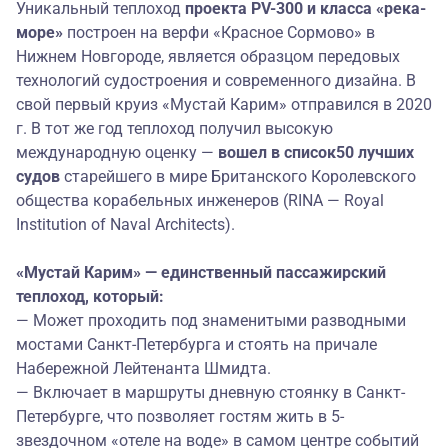
Уникальный теплоход
проекта
PV-300 и класса
«река-
море»
построен на верфи «Красное Сормово» в
Нижнем Новгороде, является образцом передовых
технологий судостроения и современного дизайна. В
свой первый круиз «Мустай Карим» отправился в 2020
г. В тот же год теплоход получил высокую
международную оценку —
в
ошел в
список
50 лучших
судов
старейшего в мире Британского Королевского
общества корабельных инженеров (RINA — Royal
Institution of Naval Architects).
«Мустай Карим» — единственный пассажирский
теплоход, который:
— Может проходить под знаменитыми разводными
мостами Санкт-Петербурга и стоять на причале
Набережной Лейтенанта Шмидта.
— Включает в маршруты дневную стоянку в
Санкт-
Петербурге
, что позволяет гостям жить в 5-
звездочном «отеле на воде» в самом центре событий