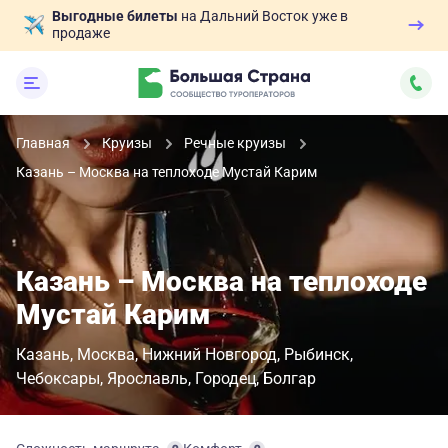
Выгодные билеты
на Дальний Восток уже в
продаже
Главная
Круизы
Речные круизы
Казань – Москва на теплоходе Мустай Карим
Казань – Москва на теплоходе
Мустай Карим
Казань
Москва
Нижний Новгород
Рыбинск
Чебоксары
Ярославль
Городец
Болгар