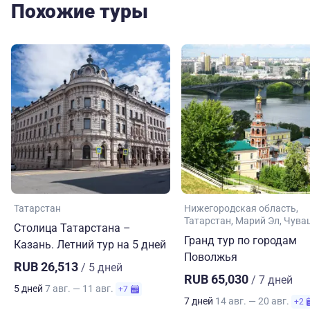
Похожие туры
Татарстан
Нижегородская область
Татарстан
Марий Эл
Чува
Столица Татарстана –
Гранд тур по городам
Казань. Летний тур на 5 дней
Поволжья
RUB 26,513
/ 5 дней
RUB 65,030
/ 7 дней
5 дней
7 авг. — 11 авг.
+7
7 дней
14 авг. — 20 авг.
+2