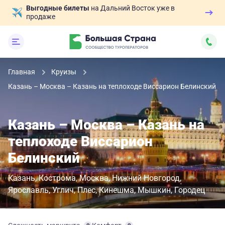
Выгодные билеты
на Дальний Восток уже в
продаже
Главная
Круизы
Казань – Москва – Казань на теплоходе Виссарион Белинский
Казань – Москва – Казань на
теплоходе Виссарион
Белинский
Казань
Кострома
Москва
Нижний Новгород
Ярославль
Углич
Плес
Кинешма
Мышкин
Городец