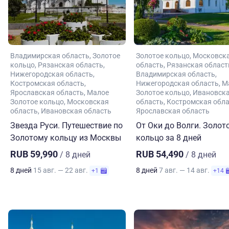
Владимирская область
Золотое
Золотое кольцо
Московск
кольцо
Рязанская область
область
Рязанская област
Нижегородская область
Владимирская область
Костромская область
Нижегородская область
М
Ярославская область
Малое
Золотое кольцо
Ивановск
Золотое кольцо
Московская
область
Костромская обл
область
Ивановская область
Ярославская область
Звезда Руси. Путешествие по
От Оки до Волги. Золот
Золотому кольцу из Москвы
кольцо за 8 дней
RUB 59,990
RUB 54,490
/ 8 дней
/ 8 дней
8 дней
15 авг. — 22 авг.
8 дней
7 авг. — 14 авг.
+1
+14