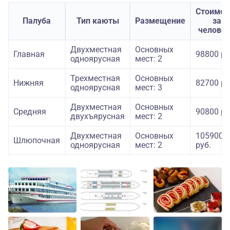
Стоимос
Палуба
Тип каюты
Размещение
за
челове
Двухместная
Основных
Главная
98800 ру
одноярусная
мест: 2
Трехместная
Основных
Нижняя
82700 ру
одноярусная
мест: 3
Двухместная
Основных
Средняя
90800 ру
двухъярусная
мест: 2
Двухместная
Основных
105900
Шлюпочная
одноярусная
мест: 2
руб.