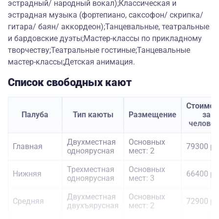
эстрадный/ народный вокал);Классическая и
эстрадная музыка (фортепиано, саксофон/ скрипка/
гитара/ баян/ аккордеон);Танцевальные, театральные
и бардовские дуэты;Мастер-классы по прикладному
творчеству;Театральные гостиные;Танцевальные
мастер-классы;Детская анимация.
Список свободных кают
Стоимос
Палуба
Тип каюты
Размещение
за
челове
Двухместная
Основных
Главная
79300 ру
одноярусная
мест: 2
Трехместная
Основных
Нижняя
66400 ру
одноярусная
мест: 3
Двухместная
Основных
Средняя
72900 ру
двухъярусная
мест: 2