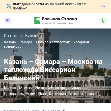
Выгодные билеты
на Дальний Восток уже в
продаже
Главная
Круизы
Казань – Самара – Москва на теплоходе Виссарион
Белинский
Казань – Самара – Москва на
теплоходе Виссарион
Белинский
Казань
Москва
Нижний Новгород
Самара
Ярославль
Углич
Плес
Кинешма
Тетюши
Городец