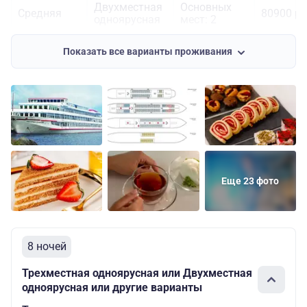
Двухместная
Основных
Средняя
80900 ру
одноярусная
мест: 2
Полулюкс
Основных
136800
Средняя
Показать все варианты проживания
трехместный
мест: 3
руб.
Двухместная
Основных
Шлюпочная
85000 ру
одноярусная
мест: 2
Еще 23 фото
8 ночей
Трехместная одноярусная или Двухместная
одноярусная или другие варианты