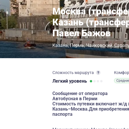
Москва (трансфе
Казань (трансфер
Павел Бажов
Казань
Пермь
Чайковский
Сарап
Сложность маршрута
Комфо
Легкий
уровень
Средни
Сообщение от оператора
Автобусная в Перми
Стоимость путевки включает ж/д
Казань–Москва.Для приобретения
паспорта