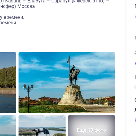
) Казань – Елабуга – Сарапул (Ижевск, этно) –
ансфер) Москва
у времени.
ремени.
Еще 19 фото