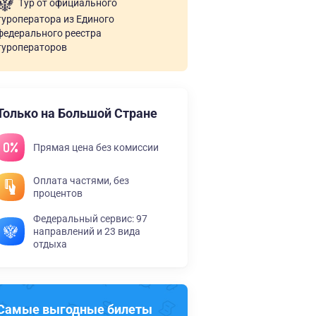
Тур от официального
туроператора из Единого
федерального реестра
туроператоров
Только на Большой Стране
Прямая цена без комиссии
Оплата частями, без
процентов
Федеральный сервис: 97
направлений и 23 вида
отдыха
Самые выгодные билеты