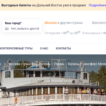
Выгодные билеты
на Дальний Восток уже в продаже
Подробне
Москва
и другие страны
Бесплат
Ваш город?
Да
Нет, выбрать другой
00
00
По будням с
06
до
20
В выходные с
0
КОРПОРАТИВНЫЕ ТУРЫ
О НАС
КОНТАКТЫ
ы
Москва (трансфер) Казань – Пермь – Казань (трансфер) Мос