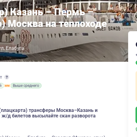
р) Казань – Пермь –
) Москва на теплоходе
ул
Елабуга
рт
й
Выше среднего
 (плацкарта) трансферы Москва–Казань и
 ж/д билетов высылайте скан разворота