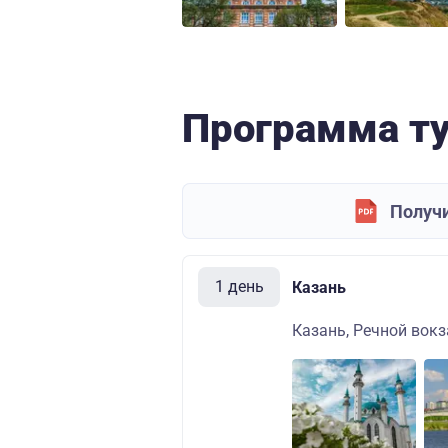
Программа т
Получи
1 день
Казань
Казань, Речной вокза