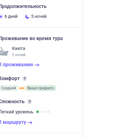
Продолжительность
6 дней
5 ночей
Проживание во время тура
Каюта
5 ночей
К проживанию
Комфорт
Средний
Выше среднего
Сложность
Легкий
уровень
К маршруту