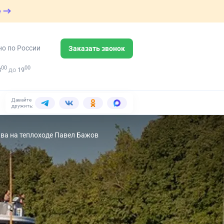
е
но по России
Заказать звонок
00
00
8
до
19
Давайте
дружить:
ква на теплоходе Павел Бажов