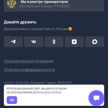
Мы в реестре туроператоров
ООО «Большая Страна» РТО 020723
Давайте дружить
Вдохновляем на путешествия
по России
Пользовательское соглашение
Политика конфиденциальности
© 2016—2026 ООО «Большая Страна». ИНН/КПП
5908078160/590801001 ОГРН 1185958020533
Используя данный сайт, вы даете согласие
Номер в реестре Роскомнадзора № 59-18-006319 (Приказ № 321 от
на использование
файлов куки (cookie)
11.10.2018)
Полное или частичное копирование изображений и текстов возможно
OK
только с указанием активной ссылки на сайт Большая Страна.