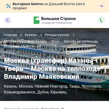
Выгодные билеты
на Дальний Восток уже в
продаже
Главная
Круизы
Речные круизы
Москва (трансфер) Казань – Тверь – Москва на теплоходе
Владимир Маяковский
Москва (трансфер) Казань –
Тверь – Москва на теплоходе
Владимир Маяковский
Казань
Москва
Нижний Новгород
Тверь
Ярославль
Козьмодемьянск
Дубна
Юрьевец