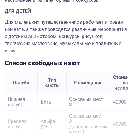
настольные игры, викторины и конкурсы.
ДЛЯ ДЕТЕЙ
Для маленьких путешественников работает игровая
комната, а также проводятся различные мероприятия
с детским аниматором: конкурсы рисунков,
творческие мастерские, музыкальные и подвижные
игры.
Список свободных кают
Стоимос
Тип
Палуба
Размещение
за
каюты
челове
Нижняя
Основных мест:
Бета
42900 ру
палуба
3
Основных мест:
Средняя
Альфа
2
43700 ру
палуба
(2+1)
Дополнительных
мест: 1