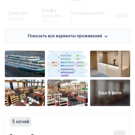
Альфа
Средняя
Основных мест:
(средняя
52600 ру
палуба
2
палуба)
Основных мест:
Показать все варианты проживания
Средняя
2
Полулюкс
70100 ру
палуба
Дополнительных
мест: 1
Шлюпочная
Сигма 1-
Основных мест:
59500 ру
палуба
местная
1
Еще 8 фото
5 ночей