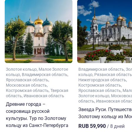
Золотое кольцо
Малое Золотое
Владимирская область
Зо
кольцо
Владимирская область
кольцо
Рязанская область
Ярославская область
Нижегородская область
Московская область
Костромская область
Костромская область
Тверская
Ярославская область
Мал
область
Ивановская область
Золотое кольцо
Московск
область
Ивановская обла
Древние города –
Звезда Руси. Путешеств
сокровища русской
Золотому кольцу из М
культуры. Тур по Золотому
кольцу из Санкт-Петербурга
RUB 59,990
/ 8 дней