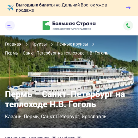
Выгодные билеты
на Дальний Восток уже в
продаже
Главная
Круизы
Речные круизы
Пермь – Санкт-Петербург на теплоходе Н.В. Гоголь
Пермь – Санкт-Петербург на
теплоходе Н.В. Гоголь
Казань
Пермь
Санкт-Петербург
Ярославль