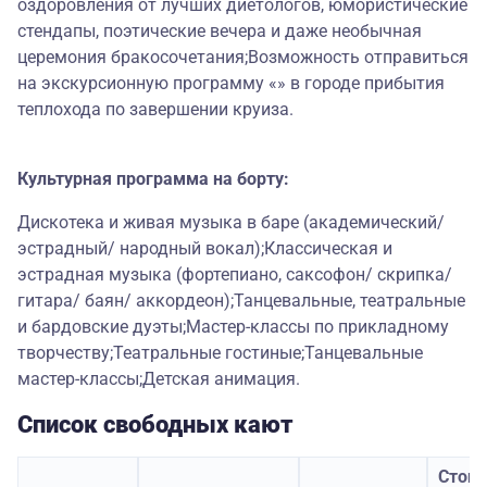
оздоровления от лучших диетологов, юмористические
стендапы, поэтические вечера и даже необычная
церемония бракосочетания;Возможность отправиться
на экскурсионную программу «» в городе прибытия
теплохода по завершении круиза.
Культурная программа на борту:
Дискотека и живая музыка в баре (академический/
эстрадный/ народный вокал);Классическая и
эстрадная музыка (фортепиано, саксофон/ скрипка/
гитара/ баян/ аккордеон);Танцевальные, театральные
и бардовские дуэты;Мастер-классы по прикладному
творчеству;Театральные гостиные;Танцевальные
мастер-классы;Детская анимация.
Список свободных кают
Стои