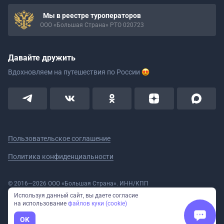
Мы в реестре туроператоров
ООО «Большая Страна» РТО 020723
Давайте дружить
Вдохновляем на путешествия
по России
Пользовательское соглашение
Политика конфиденциальности
© 2016—2026 ООО «Большая Страна». ИНН/КПП
5908078160/590801001 ОГРН 1185958020533
Используя данный сайт, вы даете согласие
Номер в реестре Роскомнадзора № 59-18-006319 (Приказ № 321 от
на использование
файлов куки (cookie)
11.10.2018)
Полное или частичное копирование изображений и текстов возможно
OK
только с указанием активной ссылки на сайт Большая Страна.