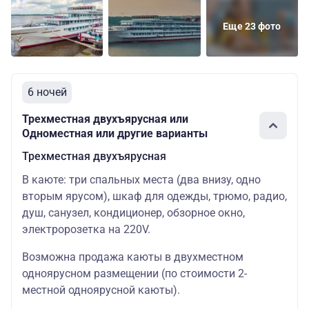
руб.
Люкс
Основных
Цена 
Средняя
четырехместный
мест: 4
скидк
Еще 23 фото
12483
руб.
72700
Двухместная
Основных
Цена 
6 ночей
Шлюпочная
двухъярусная
мест: 2
скидк
69065
Трехместная двухъярусная или
Одноместная или другие варианты
83500
Двухместная
Основных
Цена 
Трехместная двухъярусная
Шлюпочная
одноярусная
мест: 2
скидк
79325
В каюте: три спальных места (два внизу, одно
вторым ярусом), шкаф для одежды, трюмо, радио,
98200
душ, санузел, кондиционер, обзорное окно,
Основных
Цена 
Шлюпочная
Одноместная
электророзетка на 220V.
мест: 1
скидк
93290
Возможна продажа каюты в двухместном
одноярусном размещении (по стоимости 2-
местной одноярусной каюты).