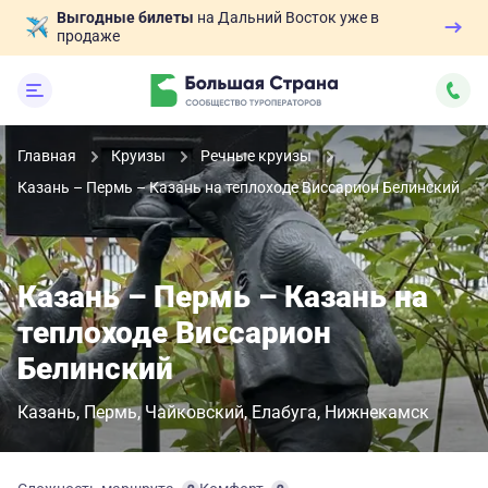
Выгодные билеты
на Дальний Восток уже в
продаже
Главная
Круизы
Речные круизы
Казань – Пермь – Казань на теплоходе Виссарион Белинский
Казань – Пермь – Казань на
теплоходе Виссарион
Белинский
Казань
Пермь
Чайковский
Елабуга
Нижнекамск