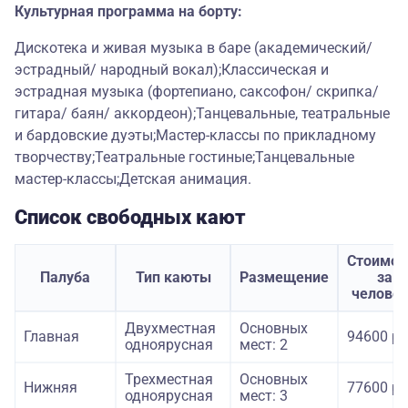
Культурная программа на борту:
Дискотека и живая музыка в баре (академический/
эстрадный/ народный вокал);Классическая и
эстрадная музыка (фортепиано, саксофон/ скрипка/
гитара/ баян/ аккордеон);Танцевальные, театральные
и бардовские дуэты;Мастер-классы по прикладному
творчеству;Театральные гостиные;Танцевальные
мастер-классы;Детская анимация.
Список свободных кают
Стоимос
Палуба
Тип каюты
Размещение
за
челове
Двухместная
Основных
Главная
94600 ру
одноярусная
мест: 2
Трехместная
Основных
Нижняя
77600 ру
одноярусная
мест: 3