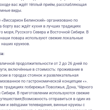
лоходе вас ждёт тёплый приём, расслабляющая
амные виды.
е «Виссарион Белинский» организовано по
а борту вас ждёт кухня в лучших традициях
о моря, Русского Севера и Восточной Сибири. В
и наши повара используют свежие локальные
 наших круизов.
са:
личной продолжительности от 2 до 26 дней по
луги, включённые в стоимость: проживание в
рсии в городах стоянок и развлекательная
низованное по гастрономической концепции «».
их традициях побережья Поволжья, Дона, Чёрного
й Сибири. В приготовлении используются свежие
путешествия;Возможность отправиться в один из
ми и звёздами телевидения, винные круизы с