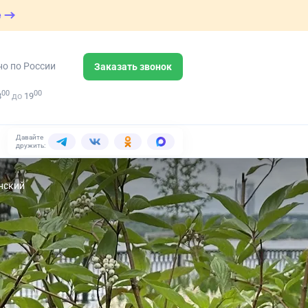
е
но по России
Заказать звонок
00
00
8
до
19
Давайте
дружить:
нский