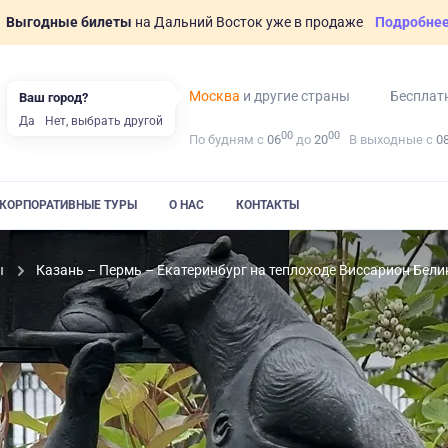
Выгодные билеты
на Дальний Восток уже в продаже
Подробне
Москва
и другие страны
Бесплат
Ваш город?
Да
Нет, выбрать другой
00
00
По будням с
06
до
20
В выходные с
0
КОРПОРАТИВНЫЕ ТУРЫ
О НАС
КОНТАКТЫ
ы
Казань – Пермь – Екатеринбург на теплоходе Виссарион Бели