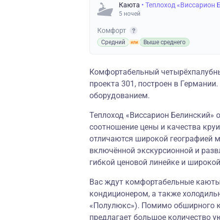
Каюта
• Теплоход «Виссарион 
5 ночей
Комфорт
Средний
Выше среднего
Комфортабельный четырёхпалубн
проекта 301, построен в Германи
оборудованием.
Теплоход «Виссарион Белинский» о
соотношение цены и качества круи
отличаются широкой географией м
включённой экскурсионной и разв
гибкой ценовой линейке и широко
Вас ждут комфортабельные каюты,
кондиционером, а также холодильн
«Полулюкс»). Помимо обширного к
предлагает большое количество у