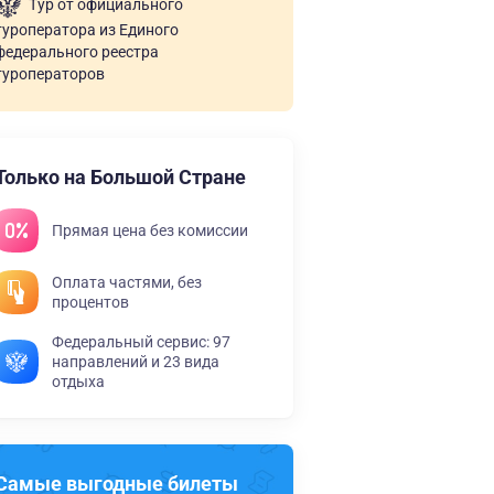
Тур от официального
туроператора из Единого
федерального реестра
туроператоров
Только на Большой Стране
Прямая цена без комиссии
Оплата частями, без
процентов
Федеральный сервис: 97
направлений и 23 вида
отдыха
Самые выгодные билеты