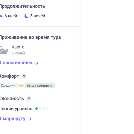
Продолжительность
6 дней
5 ночей
Проживание во время тура
Каюта
5 ночей
К проживанию
Комфорт
Средний
Выше среднего
Сложность
Легкий
уровень
К маршруту