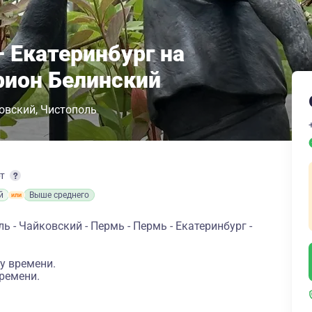
 Екатеринбург на
рион Белинский
овский
Чистополь
рт
й
Выше среднего
ь - Чайковский - Пермь - Пермь - Екатеринбург -
у времени.
ремени.