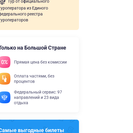
Тур от официального
туроператора из Единого
федерального реестра
туроператоров
Только на Большой Стране
Прямая цена без комиссии
Оплата частями, без
процентов
Федеральный сервис: 97
направлений и 23 вида
отдыха
Самые выгодные билеты