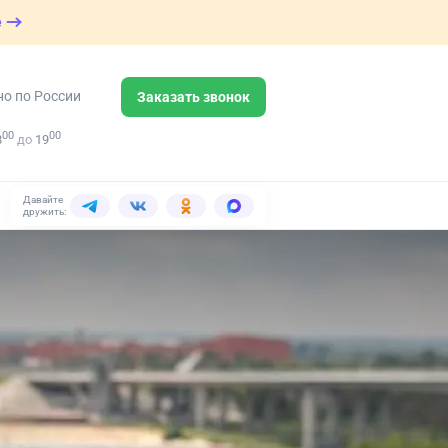
е
но по России
Заказать звонок
00
00
8
до
19
Давайте
дружить: