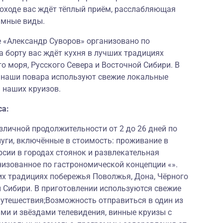
лоходе вас ждёт тёплый приём, расслабляющая
амные виды.
е «Александр Суворов» организовано по
а борту вас ждёт кухня в лучших традициях
о моря, Русского Севера и Восточной Сибири. В
и наши повара используют свежие локальные
 наших круизов.
са:
личной продолжительности от 2 до 26 дней по
луги, включённые в стоимость: проживание в
рсии в городах стоянок и развлекательная
низованное по гастрономической концепции «».
их традициях побережья Поволжья, Дона, Чёрного
й Сибири. В приготовлении используются свежие
путешествия;Возможность отправиться в один из
ми и звёздами телевидения, винные круизы с