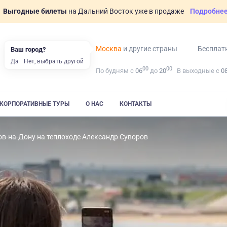
Выгодные билеты
на Дальний Восток уже в продаже
Подробне
Москва
и другие страны
Бесплат
Ваш город?
Да
Нет, выбрать другой
00
00
По будням с
06
до
20
В выходные с
0
КОРПОРАТИВНЫЕ ТУРЫ
О НАС
КОНТАКТЫ
ов-на-Дону на теплоходе Александр Суворов