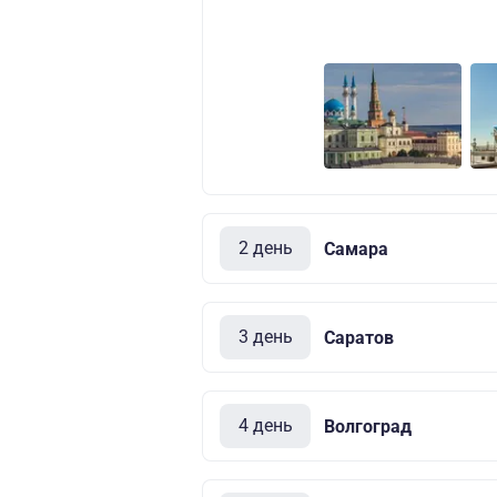
2 день
Самара
3 день
Саратов
4 день
Волгоград