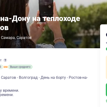
-на-Дону на теплоходе
ров
Самара
Саратов
рт
й
Выше среднего
Саратов - Волгоград - День на борту - Ростов-на-
у времени.
ремени.