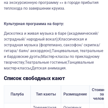
на экскурсионную программу «» в городе прибытия
теплохода по завершении круиза.
Культурная программа на борту:
Дискотека и живая музыка в баре (академический/
эстрадный/ народный вокал);Классическая и
эстрадная музыка (фортепиано, саксофон/ скрипка/
гитара/ баян/ аккордеон);Танцевальные, театральные
и бардовские дуэты;Мастер-классы по прикладному
творчеству;Театральные гостиные;Танцевальные
мастер-классы;Детская анимация.
Список свободных кают
Стоимос
Палуба
Тип каюты
Размещение
за
челове
Трехместная
Основных