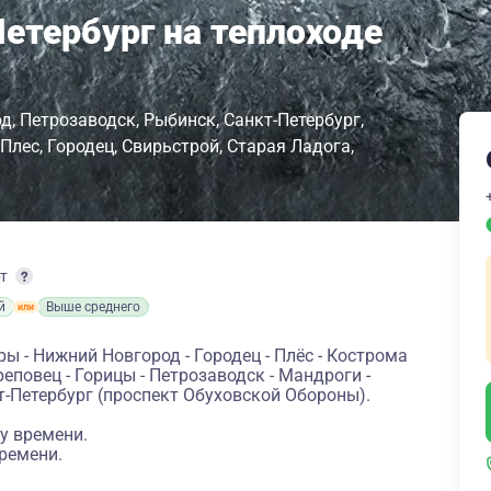
етербург на теплоходе
од
Петрозаводск
Рыбинск
Санкт-Петербург
Плес
Городец
Свирьстрой
Старая Ладога
рт
й
Выше среднего
ы - Нижний Новгород - Городец - Плёс - Кострома
ереповец - Горицы - Петрозаводск - Мандроги -
т-Петербург (проспект Обуховской Обороны).
у времени.
ремени.