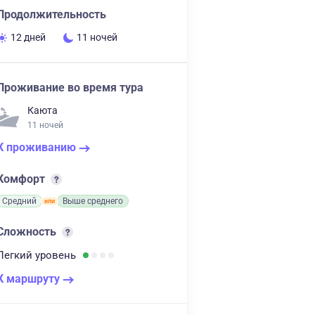
Продолжительность
12 дней
11 ночей
Проживание во время тура
Каюта
11 ночей
К проживанию
Комфорт
Средний
Выше среднего
Сложность
Легкий
уровень
К маршруту