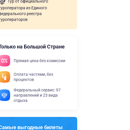
Тур от официального
туроператора из Единого
федерального реестра
туроператоров
Только на Большой Стране
Прямая цена без комиссии
Оплата частями, без
процентов
Федеральный сервис: 97
направлений и 23 вида
отдыха
Самые выгодные билеты