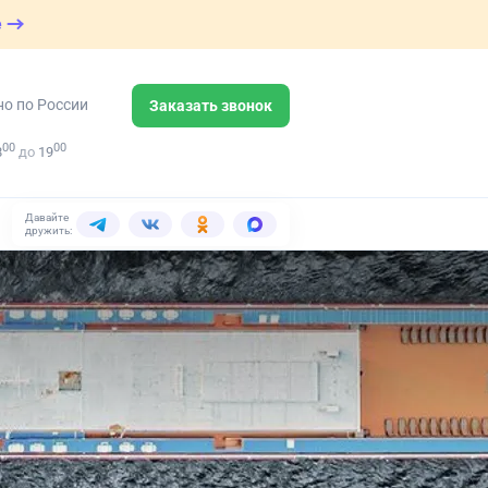
е
но по России
Заказать звонок
00
00
8
до
19
Давайте
дружить: