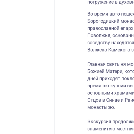
погружение в духов
Во время авто-пеше
Борогодицкий монас
православной епарх
Поволжья, основанн
соседству находятс
Волжско-Камского з
Главная святыня мо
Божией Матери, кото
дней приходят покл
время экскурсии вы 
основными храмами.
Отцов в Синае и Раи
монастырю.
Экскурсия продолжи
знаменитую местную