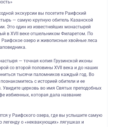
ность»
ходной экскурсии вы посетите Раифский
тырь — самую крупную обитель Казанской
ии. Это один из известнейших монастырей
ый в XVII веке отшельником Филаретом. По
я Раифское озеро и живописные хвойные леса
аповедника.
настыря — точная копия Грузинской иконы
рой со второй половины XVII века и до наших
ониться тысячи паломников каждый год. Во
познакомитесь с историей обители и ее
 Увидите церковь во имя Святых преподобных
фе избиенных, которая дала название
тся у Раифского озера, где вы услышите самую
 легенду о «неквакующих» лягушках и