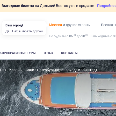
Выгодные билеты
на Дальний Восток уже в продаже
Подробне
Москва
и другие страны
Бесплат
Ваш город?
Да
Нет, выбрать другой
00
00
По будням с
06
до
20
В выходные с
0
КОРПОРАТИВНЫЕ ТУРЫ
О НАС
КОНТАКТЫ
ы
Казань – Санкт-Петербург на теплоходе Кронштадт