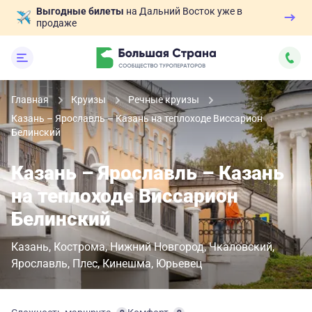
Выгодные билеты
на Дальний Восток уже в
продаже
Главная
Круизы
Речные круизы
Казань – Ярославль – Казань на теплоходе Виссарион
Белинский
Казань – Ярославль – Казань
на теплоходе Виссарион
Белинский
Казань
Кострома
Нижний Новгород
Чкаловский
Ярославль
Плес
Кинешма
Юрьевец