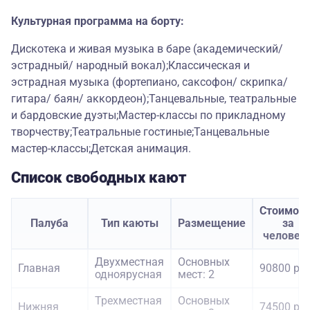
Культурная программа на борту:
Дискотека и живая музыка в баре (академический/
эстрадный/ народный вокал);Классическая и
эстрадная музыка (фортепиано, саксофон/ скрипка/
гитара/ баян/ аккордеон);Танцевальные, театральные
и бардовские дуэты;Мастер-классы по прикладному
творчеству;Театральные гостиные;Танцевальные
мастер-классы;Детская анимация.
Список свободных кают
Стоимост
Палуба
Тип каюты
Размещение
за
человек
Двухместная
Основных
Главная
90800 руб
одноярусная
мест: 2
Трехместная
Основных
Нижняя
74500 руб