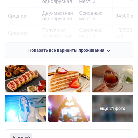
одноярусная
мест: 3
Двухместная
Основных
Средняя
94500 руб
одноярусная
мест: 2
Полулюкс
Основных
153500
Средняя
трехместный
мест: 3
руб.
Двухместная
Основных
Шлюпочная
98100 руб
Показать все варианты проживания
одноярусная
мест: 2
Еще 21 фото
6 ночей