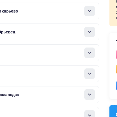
акарьево
Юрьевец
розаводск