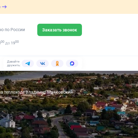
е
но по России
Заказать звонок
00
00
8
до
19
Давайте
дружить:
 на теплоходе Владимир Маяковский