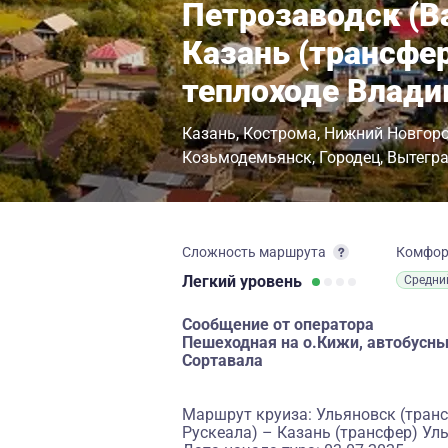
Петрозаводск (В
Казань (трансфер
теплоходе Влад
Казань
Кострома
Нижний Новгор
Козьмодемьянск
Городец
Вытегр
Сложность маршрута
Комфо
Легкий
уровень
Средни
Сообщение от оператора
Пешеходная на о.Кижи, автобусны
Сортавала
Маршрут круиза: Ульяновск (транс
Рускеала) – Казань (трансфер) Ул