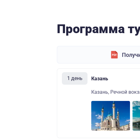
Программа т
Получи
1 день
Казань
Казань, Речной вокза