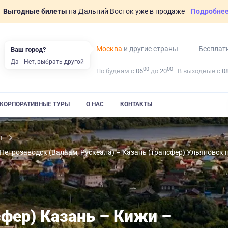
Выгодные билеты
на Дальний Восток уже в продаже
Подробне
Москва
и другие страны
Бесплат
Ваш город?
Да
Нет, выбрать другой
00
00
По будням с
06
до
20
В выходные с
0
КОРПОРАТИВНЫЕ ТУРЫ
О НАС
КОНТАКТЫ
ы
 Петрозаводск (Валаам, Рускеала) – Казань (трансфер) Ульяновск
сфер) Казань – Кижи –