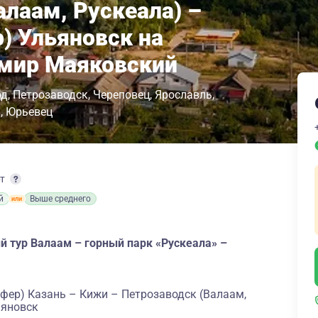
алаам, Рускеала) –
) Ульяновск на
имир Маяковский
од
Петрозаводск
Череповец
Ярославль
а
Юрьевец
рт
й
Выше среднего
й тур Валаам – горный парк «Рускеала» –
фер) Казань – Кижи – Петрозаводск (Валаам,
ьяновск