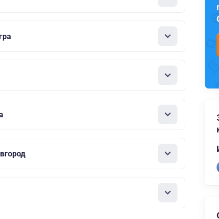
гра
а
вгород