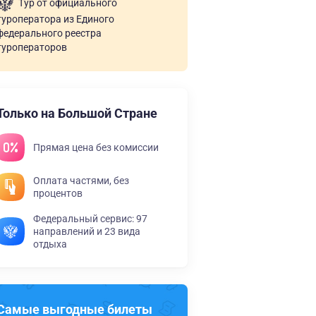
Тур от официального
туроператора из Единого
федерального реестра
туроператоров
Только на Большой Стране
Прямая цена без комиссии
Оплата частями, без
процентов
Федеральный сервис: 97
направлений и 23 вида
отдыха
Самые выгодные билеты