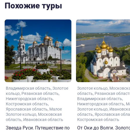
Похожие туры
Владимирская область
Золотое
Золотое кольцо
Московск
кольцо
Рязанская область
область
Рязанская област
Нижегородская область
Владимирская область
Костромская область
Нижегородская область
М
Ярославская область
Малое
Золотое кольцо
Ивановск
Золотое кольцо
Московская
область
Ярославская обла
область
Ивановская область
Костромская область
Звезда Руси. Путешествие по
От Оки до Волги. Золот