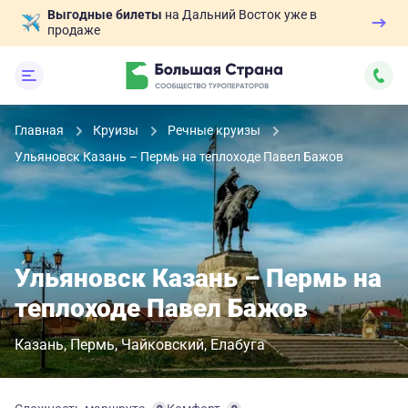
Выгодные билеты
на Дальний Восток уже в
продаже
Главная
Круизы
Речные круизы
Ульяновск Казань – Пермь на теплоходе Павел Бажов
Ульяновск Казань – Пермь на
теплоходе Павел Бажов
Казань
Пермь
Чайковский
Елабуга