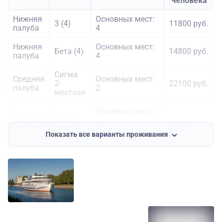
человека
Нижняя
Основных мест:
3 (4)
11800 руб.
палуба
4
Нижняя
Основных мест:
Бета (4)
14800 руб.
палуба
4
Сигма
Средняя
Основных мест:
2-
22100 руб.
палуба
2
местная
Основных мест:
Средняя
Альфа
2
25900 руб.
палуба
(2+)
Дополнительных
Показать все варианты проживания
мест: 1
Средняя
Основных мест:
Альфа
25900 руб.
палуба
2