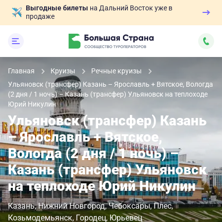
Выгодные билеты
на Дальний Восток уже в
продаже
Главная
Круизы
Речные круизы
Ульяновск (трансфер) Казань – Ярославль + Вятское, Вологда
(2 дня / 1 ночь) – Казань (трансфер) Ульяновск на теплоходе
Юрий Никулин
Ульяновск (трансфер) Казань
– Ярославль + Вятское,
Вологда (2 дня / 1 ночь) –
Казань (трансфер) Ульяновск
на теплоходе Юрий Никулин
Казань
Нижний Новгород
Чебоксары
Плес
Козьмодемьянск
Городец
Юрьевец