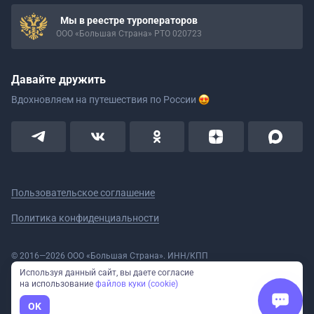
Мы в реестре туроператоров
ООО «Большая Страна» РТО 020723
Давайте дружить
Вдохновляем на путешествия
по России
Пользовательское соглашение
Политика конфиденциальности
© 2016—2026 ООО «Большая Страна». ИНН/КПП
5908078160/590801001 ОГРН 1185958020533
Используя данный сайт, вы даете согласие
Номер в реестре Роскомнадзора № 59-18-006319 (Приказ № 321 от
на использование
файлов куки (cookie)
11.10.2018)
Полное или частичное копирование изображений и текстов возможно
OK
только с указанием активной ссылки на сайт Большая Страна.