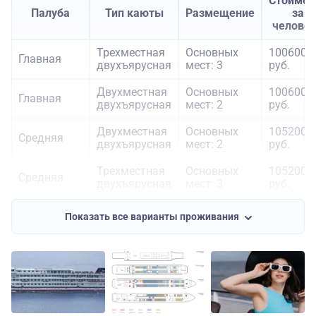
Стоимос
Палуба
Тип каюты
Размещение
за
челове
Трехместная
Основных
100600
Главная
двухъярусная
мест: 3
руб.
Двухместная
Основных
100600
Главная
двухъярусная
мест: 2
руб.
Двухместная
Основных
105200
Средняя
двухъярусная
мест: 2
руб.
Трехместная
Основных
105200
Средняя
двухъярусная
мест: 3
руб.
Двухместная
Основных
121600
Средняя
Показать все варианты проживания
одноярусная
мест: 2
руб.
Двухместная
Основных
109900
Шлюпочная
двухъярусная
мест: 2
руб.