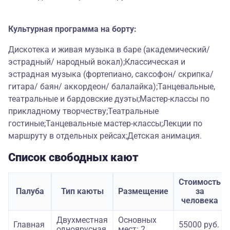
Культурная программа на борту:
Дискотека и живая музыка в баре (академический/
эстрадный/ народный вокал);Классическая и
эстрадная музыка (фортепиано, саксофон/ скрипка/
гитара/ баян/ аккордеон/ балалайка);Танцевальные,
театральные и бардовские дуэты;Мастер-классы по
прикладному творчеству;Театральные
гостиные;Танцевальные мастер-классы;Лекции по
маршруту в отдельных рейсах;Детская анимация.
Список свободных кают
Стоимость
Палуба
Тип каюты
Размещение
за
человека
Двухместная
Основных
Главная
55000 руб.
одноярусная
мест: 2