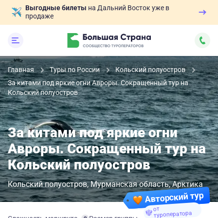
Выгодные билеты
на Дальний Восток уже в
продаже
Главная
Туры по России
Кольский полуостров
За китами под яркие огни Авроры. Сокращенный тур на
Кольский полуостров
За китами под яркие огни
Авроры. Сокращенный тур на
Кольский полуостров
Кольский полуостров
Мурманская область
Арктика
Авторский тур
от
туроператора