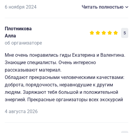
очень хорошие . Подкачал последний день : по пути в
6 ноября 2024
Читать полностью
этническую деревню были изумительные виды мимо
которых мы просто пулей пролетели . Не прогулялись
у озера и не осталось фото. Руслана поменяли на
Плотникова
Оксану , а он бы приостановился и фото бы были .
5
Алла
Препротивная попалась группа , в глаза улыбались , а
об организаторе
потом почти все вылили ушат грязи на организаторов
и мне даже обидно , что старания их были так низко
Мне очень понравились гиды Екатерина и Валентина.
оценены , что совсем не так . Еще посетую , что очень
Знающие специалисты. Очень интересно
дорого ( обеды , экскурсия по городу ) . В основном
рассказывают материал.
желаю всем здоровья , фирме процветания , тур буду
Обладают прекрасными человеческими качествами:
рекомендовать .
доброта, порядочность, неравнодушие к другим
людям. Заряжают тебя большой и положительной
энергией. Прекрасные организаторы всех экскурсий
4 августа 2026