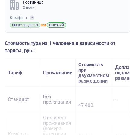
Гостиница
2 ночи
Комфорт
Выше среднего
Высокий
Стоимость тура на 1 человека в зависимости от
тарифа, руб.:
Стоимость
Доплата
при
Тариф
Проживание
одномес
двухместном
размещ
размещении
Без
Стандарт
–
проживания
47 400
Отели для
проживания
(номера
Комфорт
категории