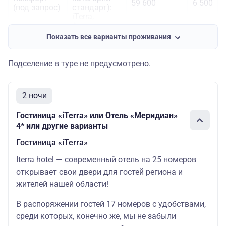
59 600
6 500
(под запрос)
стандарт):
iTerra,
Асгард,
Гларус
Показать все варианты проживания
Отели для
проживания
Подселение в туре не предусмотрено.
(номера
Комфорт+
категории
(проживание
64 800
9 300
стандарт):
в отеле 4*)
2 ночи
Меридиан,
Azimut,
Гостиница «iTerra» или Отель «Меридиан»
Космос
4* или другие варианты
Гостиница «iTerra»
Iterra hotel — современный отель на 25 номеров
открывает свои двери для гостей региона и
жителей нашей области!
В распоряжении гостей 17 номеров с удобствами,
среди которых, конечно же, мы не забыли