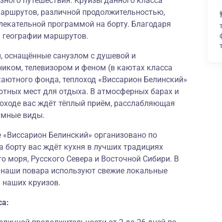
зного путешествия. Круизы данного класса
аршрутов, различной продолжительностью,
лекательной программой на борту. Благодаря
й географии маршрутов.
 оснащённые санузлом с душевой и
иком, телевизором и феном (в каютах класса
аютного фонда, теплоход «Виссарион Белинский»
ютных мест для отдыха. В атмосферных барах и
лоходе вас ждёт тёплый приём, расслабляющая
амные виды.
е «Виссарион Белинский» организовано по
а борту вас ждёт кухня в лучших традициях
о моря, Русского Севера и Восточной Сибири. В
и наши повара используют свежие локальные
 наших круизов.
са: