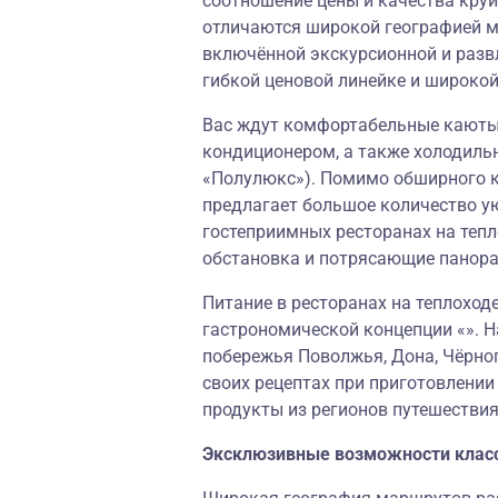
соотношение цены и качества круи
отличаются широкой географией м
включённой экскурсионной и разв
гибкой ценовой линейке и широко
Вас ждут комфортабельные каюты,
кондиционером, а также холодильн
«Полулюкс»). Помимо обширного к
предлагает большое количество у
гостеприимных ресторанах на теп
обстановка и потрясающие панор
Питание в ресторанах на теплоход
гастрономической концепции «». Н
побережья Поволжья, Дона, Чёрног
своих рецептах при приготовлени
продукты из регионов путешествия
Эксклюзивные возможности клас