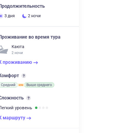
Продолжительность
3 дня
2 ночи
Проживание во время тура
Каюта
2 ночи
К проживанию
Комфорт
Средний
Выше среднего
Сложность
Легкий
уровень
К маршруту