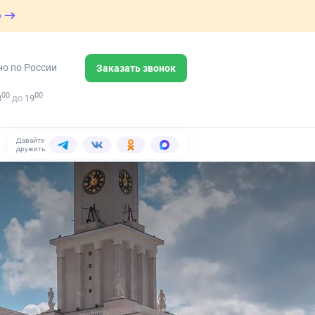
е
но по России
Заказать звонок
00
00
8
до
19
Давайте
дружить: