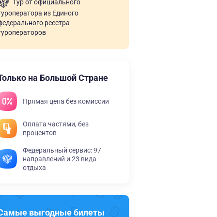
Тур от официального
туроператора из Единого
федерального реестра
туроператоров
Только на Большой Стране
Прямая цена без комиссии
Оплата частями, без
процентов
Федеральный сервис: 97
направлений и 23 вида
отдыха
Самые выгодные билеты