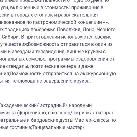
личной продолжительности от 2 до 26 дней по
луги, включённые в стоимость: проживание в
рсии в городах стоянок и развлекательная
низованное по гастрономической концепции «».
их традициях побережья Поволжья, Дона, Чёрного
й Сибири. В приготовлении используются свежие
путешествия;Возможность отправиться в один из
ми и звёздами телевидения, винные круизы с
иональных сомелье, программы оздоровления от
е стендапы, поэтические вечера и даже
ания;Возможность отправиться на экскурсионную
бытия теплохода по завершению круиза.
 (академический/ эстрадный/ народный
музыка (фортепиано, саксофон/ скрипка/ гитара/
еатральные и бардовские дуэты;Мастер-классы по
ные гостиные;Танцевальные мастер-