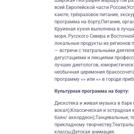
Широкая география маршрутов раз
всей Европейской части России;Ус
каюте, трёхразовое питание, экску
программа на борту;Питание, орга
Круизная кухня выполнена в лучш
моря, Русского Севера и Восточно
локальные продукты из регионов 
— встречи с театральными деятеля
дегустациями и лекциями професс
лучших диетологов, юмористически
необычная церемония бракосочет
программу «» или «» в городе при
Культурная программа на борту:
Дискотека и живая музыка в баре
вокал);Классическая и эстрадная 
баян/ аккордеон);Танцевальные, т
прикладному творчеству;Театраль
классы;Детская анимация.