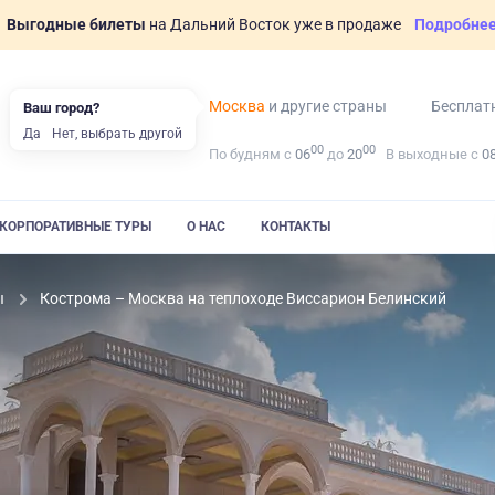
Выгодные билеты
на Дальний Восток уже в продаже
Подробне
Москва
и другие страны
Бесплат
Ваш город?
Да
Нет, выбрать другой
00
00
По будням с
06
до
20
В выходные с
0
КОРПОРАТИВНЫЕ ТУРЫ
О НАС
КОНТАКТЫ
ы
Кострома – Москва на теплоходе Виссарион Белинский