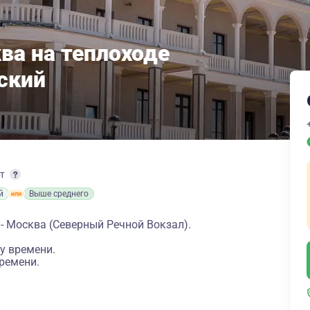
ва на теплоходе
ский
рт
й
Выше среднего
 - Москва (Северный Речной Вокзал).
у времени.
ремени.